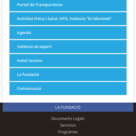
Portal de Transparència
Activitat Física i Salut: AFIS, València “En Movimet”
Agenda
València en esport
Instal·lacions
La fundació
Comunicació
LA FUNDACIÓ
Documents Legals
Servicios
Programes