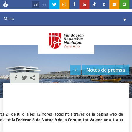
val
es
Menú
▼
La fundació
▼
Agenda
Instal·lacions
▼
Notes de premsa
Comunicació
▼
València en esport
▼
Portal de Transparència
Reserves
▼
rts 24 de juliol a les 12 hores, accedint a través de la pàgina web de
ió amb la
Federació de Natació de la Comunitat Valenciana
, torna