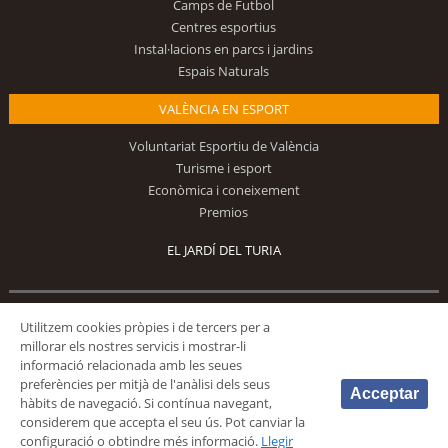
Camps de Futbol
Centres esportius
Instal·lacions en parcs i jardins
Espais Naturals
VALÈNCIA EN ESPORT
Voluntariat Esportiu de València
Turisme i esport
Econòmica i coneixement
Premios
EL JARDÍ DEL TURIA
Utilitzem cookies pròpies i de tercers per a
Segueix-nos
millorar els nostres servicis i mostrar-li
informació relacionada amb les seues
preferències per mitjà de l'anàlisi dels seus
Acceptar
hàbits de navegació. Si contínua navegant,
considerem que accepta el seu ús. Pot canviar la
configuració o obtindre més informació.
Llegir
© 2026 Fundación Deportiva Municipal Valencia |
AVÍS LEGAL
|
POLÍTICA DE