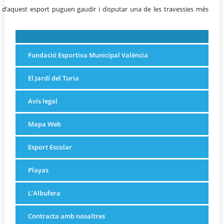
 d’aquest esport puguen gaudir i disputar una de les travessies més
Fundació Esportiva Municipal València
El Jardí del Turia
Avís legal
Mapa Web
Esport Escolar
Playas
L’Albufera
Contracta amb nosaltres