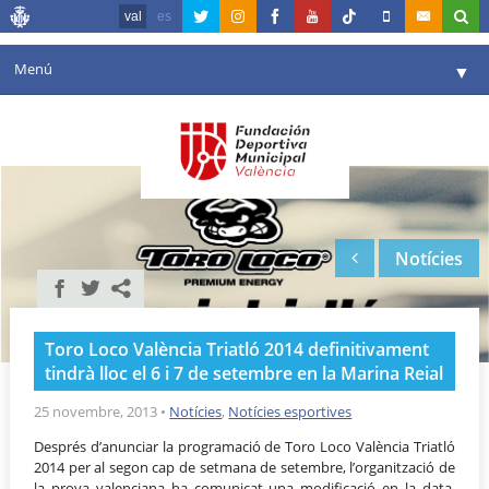
val
es
Menú
▼
La fundació
▼
Agenda
Instal·lacions
▼
Notícies
Comunicació
▼
València en esport
▼
Toro Loco València Triatló 2014 definitivament
Portal de Transparència
tindrà lloc el 6 i 7 de setembre en la Marina Reial
Reserves
25 novembre, 2013
•
Notícies
,
Notícies esportives
▼
Després d’anunciar la programació de Toro Loco València Triatló
2014 per al segon cap de setmana de setembre, l’organització de
la prova valenciana ha comunicat una modificació en la data.