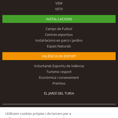
VEM
VETV
INSTAL·LACIONS
Camps de Futbol
Centres esportius
Instal·lacions en parcs i jardins
Espais Naturals
VALÈNCIA EN ESPORT
Voluntariat Esportiu de València
Turisme i esport
Econòmica i coneixement
Premios
EL JARDÍ DEL TURIA
Segueix-nos
Utilitzem cookies pròpies i de tercers per a