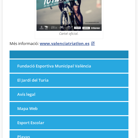
Cartel oficial.
Més informació:
www.valenciatriatlon.es
Fundació Esportiva Municipal València
El Jardí del Turia
Avís legal
Mapa Web
Esport Escolar
Playas