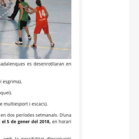
s nadalenques es desenrotllaran en
i esgrima).
quei).
 multiesport i escacs).
 en dos períodes setmanals. D’una
i el 5 de gener del 2018,
en horari
amb la possibilitat d’inscriure’s