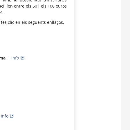
l·len entre els 60 i els 100 euros
r.
 fes clic en els següents enllaços.
ima.
+ info
 info