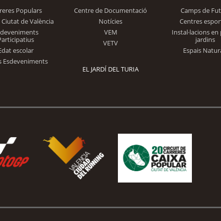
reres Populars
Centre de Documentació
Camps de Fut
 Ciutat de València
Notícies
Centres espor
Trinidad Alfonso
sdeveniments
VEM
Instal·lacions en 
Participatius
jardins
VETV
Edat escolar
Espais Natur
s Esdeveniments
EL JARDÍ DEL TURIA