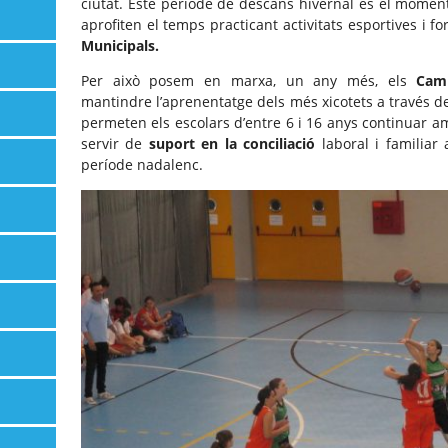
ciutat. Este període de descans hivernal és el mome
aprofiten el temps practicant activitats esportives i f
Municipals.
Per això posem en marxa, un any més, els
Camp
mantindre l’aprenentatge dels més xicotets a través de
permeten els escolars d’entre 6 i 16 anys continuar a
servir de
suport en la conciliació
laboral i familiar 
període nadalenc.