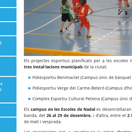
E
Els projectes esportius planificats per a les escole
tres instal·lacions municipals
de la ciutat:
Poliesportiu Benimaclet (Campus únic de bàsquet 
es
Poliesportiu Verge del Carme-Beteró (Campus d’ho
l
Complex Esportiu Cultural Petxina (Campus únic de
Els
campus en les Escoles de Nadal
es desenrotllaran
banda, del
26 al 29 de desembre,
i d’altra, entre el
2 
de matí i vesprada.
Les inscripcions per a apuntar-se ja estan obertes, 