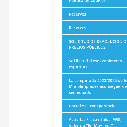
Política de Cookies
Reserves
Reserves
SOLICITUD DE DEVOLUCIÓN D
PRECIOS PÚBLICOS
Sol.licitud d’esdeveniments
esportius
La temporada 2023/2024 de l
Miniolimpiades aconsegueix e
seu equador
Portal de Transparència
Activitat Física i Salut: AFIS,
València “En Movimet”