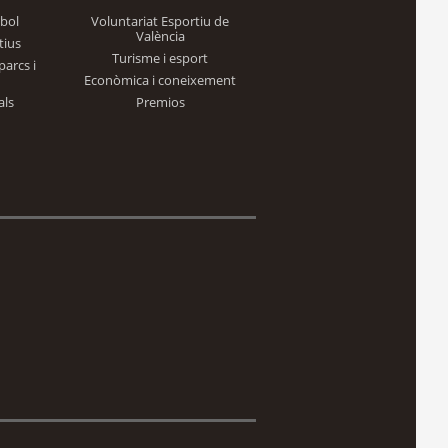
bol
Voluntariat Esportiu de
València
tius
Turisme i esport
parcs i
Econòmica i coneixement
als
Premios