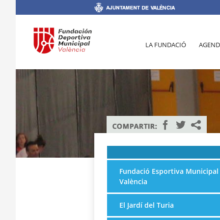
LA FUNDACIÓ
AGEND
Fundació Esportiva Municipal
València
El Jardí del Turia