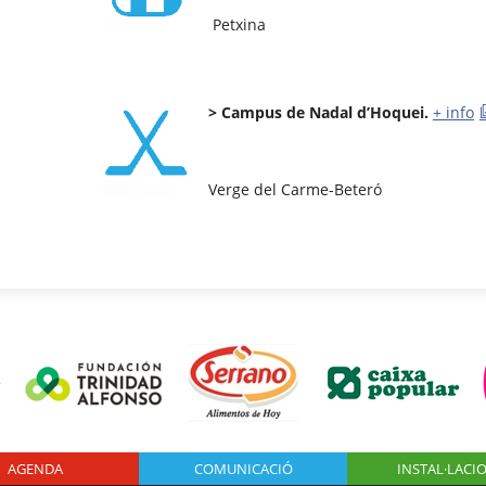
Petxina
> Campus de Nadal d’Hoquei.
+ info
Verge del Carme-Beteró
AGENDA
Logo Fundación
COMUNICACIÓ
INSTAL·LACI