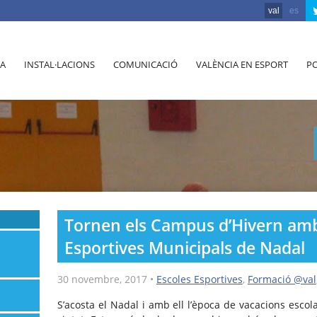
val
es
A
INSTAL·LACIONS
COMUNICACIÓ
VALÈNCIA EN ESPORT
PO
Tornen els Campus d’Hivern amb
Esportives Municipals de Nadal
30 novembre, 2017
•
Escoles Esportives
,
Formació @val
S’acosta el Nadal i amb ell l’època de vacacions escola