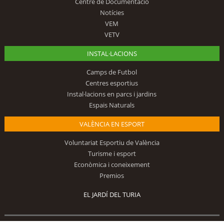
Centre de Documentació
Notícies
VEM
VETV
INSTAL·LACIONS
Camps de Futbol
Centres esportius
Instal·lacions en parcs i jardins
Espais Naturals
VALÈNCIA EN ESPORT
Voluntariat Esportiu de València
Turisme i esport
Econòmica i coneixement
Premios
EL JARDÍ DEL TURIA