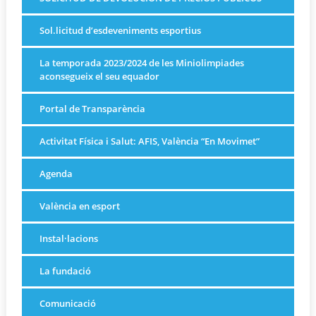
Sol.licitud d’esdeveniments esportius
La temporada 2023/2024 de les Miniolimpiades
aconsegueix el seu equador
Portal de Transparència
Activitat Física i Salut: AFIS, València “En Movimet”
Agenda
València en esport
Instal·lacions
La fundació
Comunicació