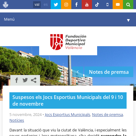
val
es
Menú
▼
La fundació
▼
Agenda
Instal·lacions
▼
Notes de premsa
Comunicació
▼
València en esport
▼
Suspesos els Jocs Esportius Municipals del 9 i 10
Portal de Transparència
de novembre
Reserves
5 novembre, 2024
•
Jocs Esportius Municipals
,
Notes de premsa
,
▼
Notícies
Davant la situació que viu la ciutat de València, i especialment les
seues pedanies i àrea metropolitana, s’ha decidit
suspendre la