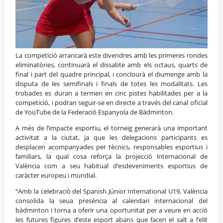
La competició arrancarà este divendres amb les primeres rondes
eliminatòries, continuarà el dissabte amb els octaus, quarts de
final i part del quadre principal, i conclourà el diumenge amb la
disputa de les semifinals i finals de totes les modalitats. Les
trobades es duran a termen en cinc pistes habilitades per a la
competició, i podran seguir-se en directe a través del canal oficial
de YouTube de la Federació Espanyola de Bàdminton.
A més de l’impacte esportiu, el torneig generarà una important
activitat a la ciutat, ja que les delegacions participants es
desplacen acompanyades per tècnics, responsables esportius i
familiars, la qual cosa reforça la projecció internacional de
València com a seu habitual d’esdeveniments esportius de
caràcter europeu i mundial.
“Amb la celebració del Spanish Júnior International U19, València
consolida la seua presència al calendari internacional del
bàdminton i torna a oferir una oportunitat per a veure en acció
les futures figures d’este esport abans que facen el salt a l’elit