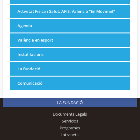
Activitat Física i Salut: AFIS, València “En Movimet”
Agenda
València en esport
Instal·lacions
La fundació
Comunicació
LA FUNDACIÓ
Documents Legals
Servicios
Programes
Intranets