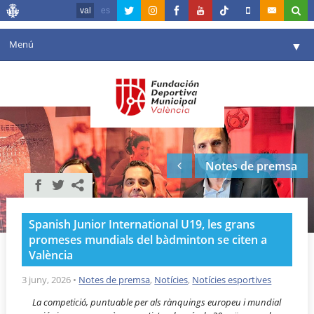
val
es
Menú
▼
La fundació
▼
Agenda
Instal·lacions
▼
Notes de premsa
Comunicació
▼
València en esport
▼
Spanish Junior International U19, les grans
Portal de Transparència
promeses mundials del bàdminton se citen a
València
Reserves
▼
3 juny, 2026
•
Notes de premsa
,
Notícies
,
Notícies esportives
La competició, puntuable per als rànquings europeu i mundial