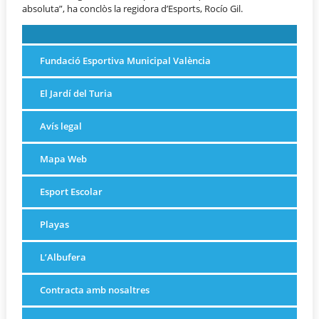
absoluta”, ha conclòs la regidora d’Esports, Rocío Gil.
Fundació Esportiva Municipal València
El Jardí del Turia
Avís legal
Mapa Web
Esport Escolar
Playas
L’Albufera
Contracta amb nosaltres