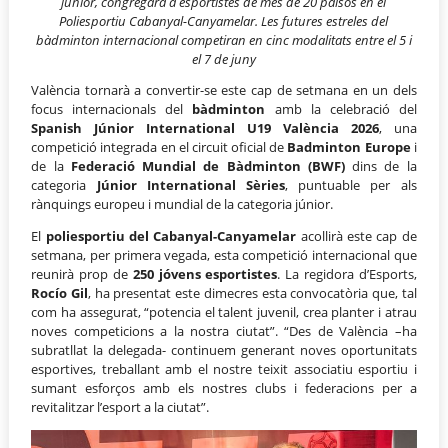
júnior, congregarà a esportistes de més de 20 països en el
Poliesportiu Cabanyal-Canyamelar.
Les futures estreles del
bàdminton internacional competiran en cinc modalitats entre el 5 i
el 7 de juny
València tornarà a convertir-se este cap de setmana en un dels
focus internacionals del
bàdminton
amb la celebració del
Spanish Júnior International U19 València 2026
, una
competició integrada en el circuit oficial de
Badminton Europe
i
de la
Federació Mundial de Bàdminton (BWF)
dins de la
categoria
Júnior International Sèries
, puntuable per als
rànquings europeu i mundial de la categoria júnior.
El
poliesportiu del Cabanyal-Canyamelar
acollirà este cap de
setmana, per primera vegada, esta competició internacional que
reunirà prop de
250 jóvens esportistes
. La regidora d’Esports,
Rocío Gil
, ha presentat este dimecres esta convocatòria que, tal
com ha assegurat, “potencia el talent juvenil, crea planter i atrau
noves competicions a la nostra ciutat”. “Des de València –ha
subratllat la delegada- continuem generant noves oportunitats
esportives, treballant amb el nostre teixit associatiu esportiu i
sumant esforços amb els nostres clubs i federacions per a
revitalitzar l’esport a la ciutat”.