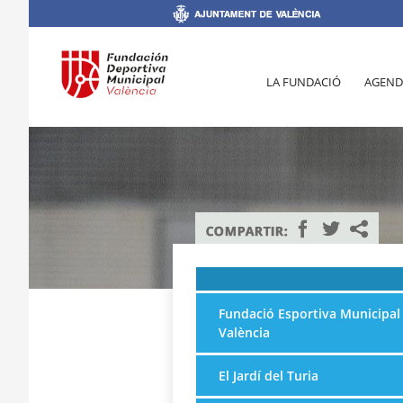
LA FUNDACIÓ
AGEND
Fundació Esportiva Municipal
València
El Jardí del Turia