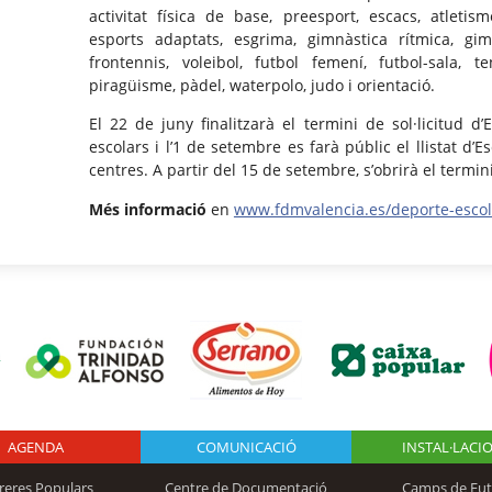
activitat física de base, preesport, escacs, atleti
esports adaptats, esgrima, gimnàstica rítmica, gimn
frontennis, voleibol, futbol femení, futbol-sala, t
piragüisme, pàdel, waterpolo, judo i orientació.
El 22 de juny finalitzarà el termini de sol·licitud d’
escolars i l’1 de setembre es farà públic el llistat d
centres. A partir del 15 de setembre, s’obrirà el termin
Més informació
en
www.fdmvalencia.es/deporte-escol
AGENDA
Logo Fundación
COMUNICACIÓ
INSTAL·LACI
reres Populars
Centre de Documentació
Camps de Fut