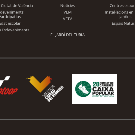
 Ciutat de València
Notícies
Centres espor
Trinidad Alfonso
sdeveniments
VEM
Instal·lacions en 
Participatius
jardins
VETV
Edat escolar
Espais Natur
s Esdeveniments
EL JARDÍ DEL TURIA