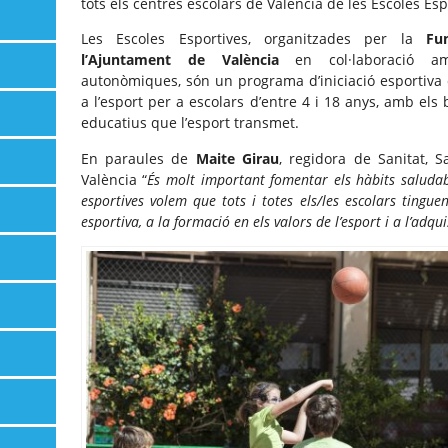
tots els centres escolars de València de les Escoles Es
Les Escoles Esportives, organitzades per la
Fu
l’Ajuntament de València
en col·laboració am
autonòmiques, són un programa d’iniciació esportiva 
a l’esport per a escolars d’entre 4 i 18 anys, amb els b
educatius que l’esport transmet.
En paraules de
Maite Girau
, regidora de Sanitat, S
València “
És molt important fomentar els hàbits saludab
esportives volem que tots i totes els/les escolars tingue
esportiva, a la formació en els valors de l’esport i a l’adqu