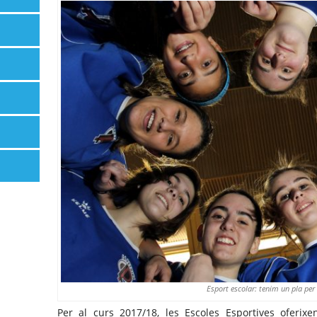
Esport escolar: tenim un pla per
Per al curs 2017/18, les Escoles Esportives oferix