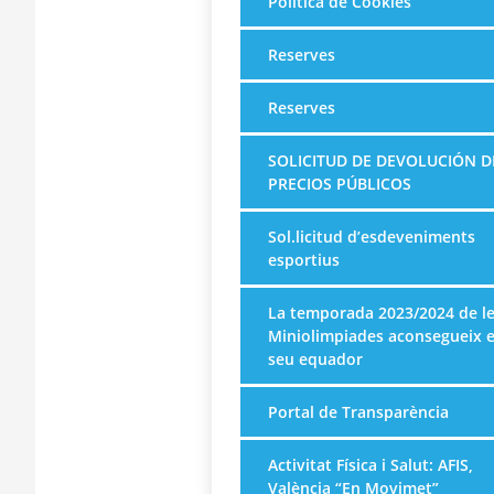
Política de Cookies
Reserves
Reserves
SOLICITUD DE DEVOLUCIÓN D
PRECIOS PÚBLICOS
Sol.licitud d’esdeveniments
esportius
La temporada 2023/2024 de l
Miniolimpiades aconsegueix e
seu equador
Portal de Transparència
Activitat Física i Salut: AFIS,
València “En Movimet”