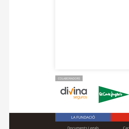
COLABORADORS
LA FUNDACIÓ
Documents Legals
Car