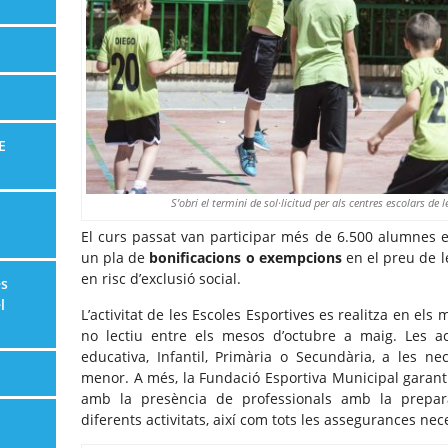
E
S’obri el termini de sol·licitud per als centres escolars de
El curs passat van participar més de 6.500 alumnes 
un pla de
bonificacions o exempcions
en el preu de l
en risc d’exclusió social.
es
l
L’activitat de les Escoles Esportives es realitza en els
no lectiu entre els mesos d’octubre a maig. Les ac
educativa, Infantil, Primària o Secundària, a les ne
menor. A més, la Fundació Esportiva Municipal garantix
amb la presència de professionals amb la prepar
diferents activitats, així com tots les assegurances nec