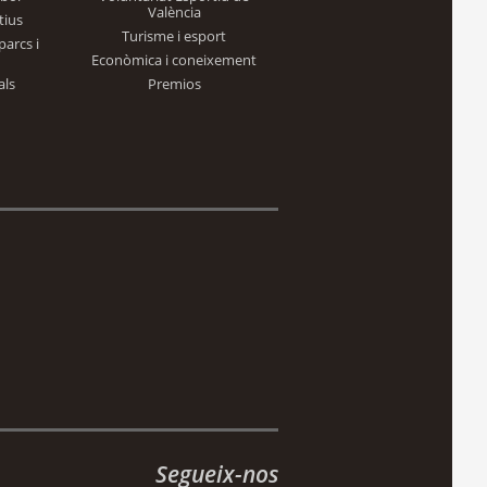
València
tius
Turisme i esport
parcs i
Econòmica i coneixement
als
Premios
Segueix-nos