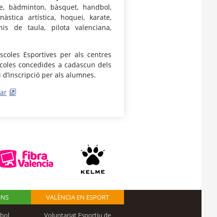
sme, bàdminton, bàsquet, handbol,
àstica artística, hoquei, karate,
enis de taula, pilota valenciana,
Escoles Esportives per als centres
’Escoles concedides a cadascun dels
i d’inscripció per als alumnes.
ar
ONS
VALÈNCIA EN ESPORT
bol
Voluntariat Esportiu de