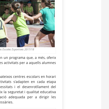
 les Escoles Esportives 2017/18
en un programa que, a més, oferix
es activitats per a aquells alumnes
 mateixos centres escolars en horari
tivitats s’adapten en cada etapa
cessitats i el desenrotllament del
 la seguretat i qualitat educativa
ació adequada per a dirigir les
essàries.