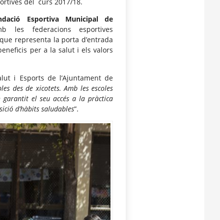
portives del curs 2017/18.
ndació Esportiva Municipal de
b les federacions esportives
que representa la porta d’entrada
eneficis per a la salut i els valors
alut i Esports de l’Ajuntament de
les des de xicotets. Amb les escoles
n garantit el seu accés a la pràctica
isició d’hàbits saludables
”
.