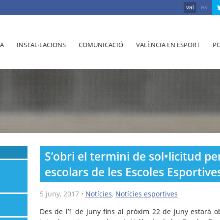
val
es
A
INSTAL·LACIONS
COMUNICACIÓ
VALÈNCIA EN ESPORT
PO
S’obri el termini de sol•licitud pe
escolars de les Escoles Esportiv
5 juny, 2017
•
Notícies
,
Notícies esportives
Des de l’1 de juny fins al pròxim 22 de juny estarà ob