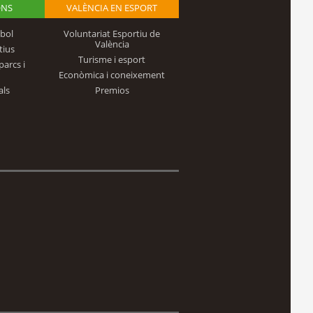
ONS
VALÈNCIA EN ESPORT
bol
Voluntariat Esportiu de
València
tius
Turisme i esport
parcs i
Econòmica i coneixement
als
Premios