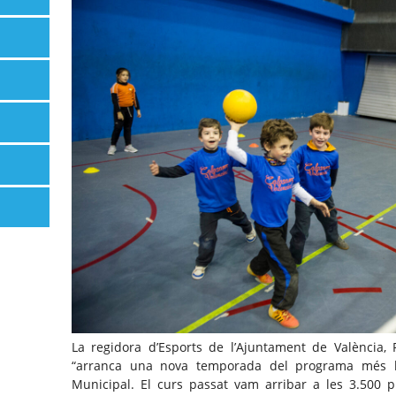
La regidora d’Esports de l’Ajuntament de València,
“arranca una nova temporada del programa més l
Municipal. El curs passat vam arribar a les 3.500 