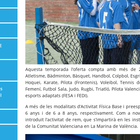
E
Aquesta temporada l’oferta compta amb més de 20 
Atletisme, Bàdminton, Bàsquet, Handbol, Colpbol, Esgri
Hoquei, Karate, Pilota (Frontenis), Voleibol, Tennis 
es
Femení, Futbol Sala, Judo, Rugbi, Triatló, Pilota Valen
l
esports adaptats (FESA i FEDI).
A més de les modalitats d’Activitat Física Base i prees
6 anys i de 6 a 8 anys, respectivament. Com a nov
introduït l’activitat de rem, que s’impartirà en les in
de la Comunitat Valenciana en La Marina de València.