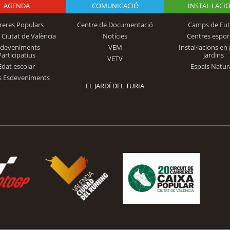
AGENDA
Logo Fundación
COMUNICACIÓ
INSTAL·LACI
reres Populars
Centre de Documentació
Camps de Fut
 Ciutat de València
Notícies
Centres espor
Trinidad Alfonso
sdeveniments
VEM
Instal·lacions en 
Participatius
jardins
VETV
Edat escolar
Espais Natur
s Esdeveniments
EL JARDÍ DEL TURIA