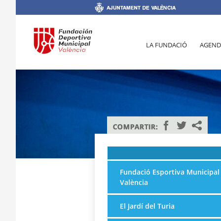
LA FUNDACIÓ
AGEND
Fundació Esportiva Municipal
València
El Jardí del Turia