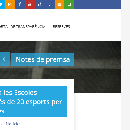
RTAL DE TRANSPARÈNCIA
RESERVES
Notes de premsa
a les Escoles
s de 20 esports per
ys
sa
,
Notícies