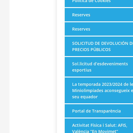
Política de Cookies
Reserves
Reserves
SOLICITUD DE DEVOLUCIÓN D
PRECIOS PÚBLICOS
Sol.licitud d’esdeveniments
esportius
La temporada 2023/2024 de l
Miniolimpiades aconsegueix e
seu equador
Portal de Transparència
Activitat Física i Salut: AFIS,
València “En Movimet”