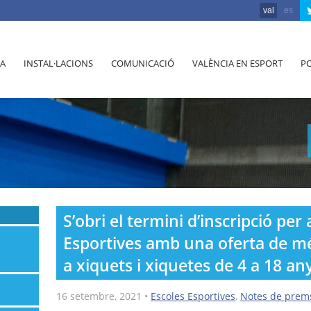
val
es
A
INSTAL·LACIONS
COMUNICACIÓ
VALÈNCIA EN ESPORT
PO
S’obri el termini d’inscripció per 
Esportives amb una oferta de mé
a xiquets i xiquetes de 4 a 18 an
16 setembre, 2021
•
Escoles Esportives
,
Notes de prem