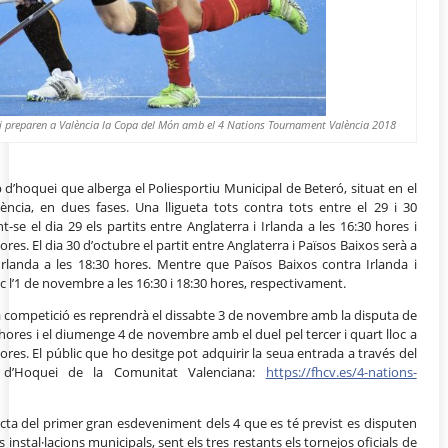
uei preparen a València la Copa del Món amb el 4 Nations Tournament València 2018
 d’hoquei que alberga el Poliesportiu Municipal de Beteró, situat en el
ncia, en dues fases. Una lligueta tots contra tots entre el 29 i 30
se el dia 29 els partits entre Anglaterra i Irlanda a les 16:30 hores i
ores. El dia 30 d’octubre el partit entre Anglaterra i Països Baixos serà a
 Irlanda a les 18:30 hores. Mentre que Països Baixos contra Irlanda i
c l’1 de novembre a les 16:30 i 18:30 hores, respectivament.
a competició es reprendrà el dissabte 3 de novembre amb la disputa de
0 hores i el diumenge 4 de novembre amb el duel pel tercer i quart lloc a
0 hores. El públic que ho desitge pot adquirir la seua entrada a través del
ó d’Hoquei de la Comunitat Valenciana:
https://fhcv.es/4-nations-
cta del primer gran esdeveniment dels 4 que es té previst es disputen
 instal·lacions municipals, sent els tres restants els tornejos oficials de