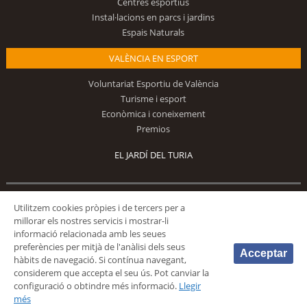
Centres esportius
Instal·lacions en parcs i jardins
Espais Naturals
VALÈNCIA EN ESPORT
Voluntariat Esportiu de València
Turisme i esport
Econòmica i coneixement
Premios
EL JARDÍ DEL TURIA
Utilitzem cookies pròpies i de tercers per a
Segueix-nos
millorar els nostres servicis i mostrar-li
informació relacionada amb les seues
preferències per mitjà de l'anàlisi dels seus
Acceptar
hàbits de navegació. Si contínua navegant,
considerem que accepta el seu ús. Pot canviar la
configuració o obtindre més informació.
Llegir
© 2026 Fundación Deportiva Municipal Valencia |
AVÍS LEGAL
|
POLÍTICA DE
més
PRIVACIDAD
|
POLÍTICA DE COOKIES
|
MAPA WEB