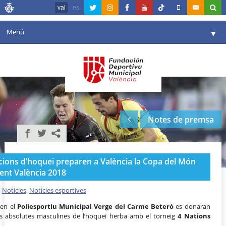
val
es
Menú
▼
La fundació
▼
Agenda
Instal·lacions
▼
Notes de premsa
Comunicació
▼
València en esport
▼
ccions d’hoquei preparen a València la Copa del Món
Portal de Transparència
ent València 2018
Reserves
,
Notícies
,
Notícies esportives
▼
en el
Poliesportiu Municipal Verge del Carme Beteró
es donaran
ons absolutes masculines de l’hoquei herba amb el torneig
4 Nations