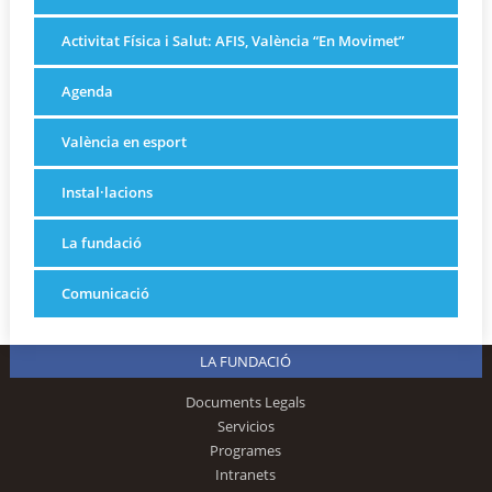
Activitat Física i Salut: AFIS, València “En Movimet”
Agenda
València en esport
Instal·lacions
La fundació
Comunicació
LA FUNDACIÓ
Documents Legals
Servicios
Programes
Intranets