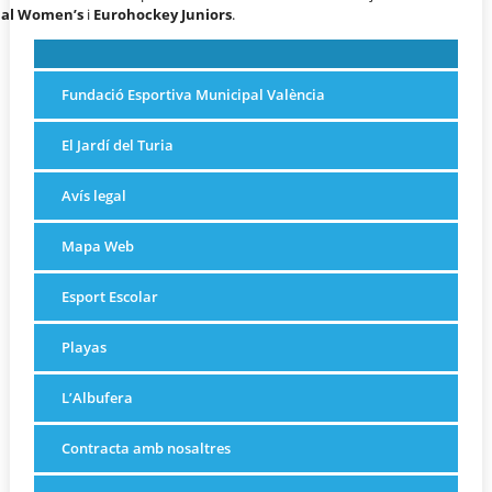
nal Women’s
i
Eurohockey Juniors
.
Fundació Esportiva Municipal València
El Jardí del Turia
Avís legal
Mapa Web
Esport Escolar
Playas
L’Albufera
Contracta amb nosaltres