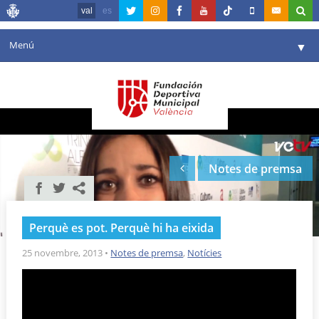
val
es
Menú
▼
La fundació
▼
Agenda
Instal·lacions
▼
Notes de premsa
Comunicació
▼
València en esport
▼
Perquè es pot. Perquè hi ha eixida
Portal de Transparència
25 novembre, 2013
•
Notes de premsa
,
Notícies
Reserves
▼