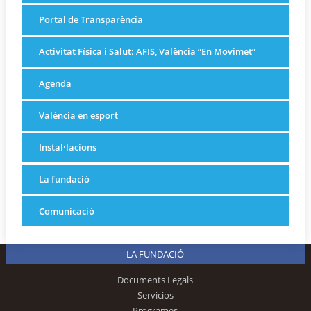
Portal de Transparència
Activitat Física i Salut: AFIS, València “En Movimet”
Agenda
València en esport
Instal·lacions
La fundació
Comunicació
LA FUNDACIÓ
Documents Legals
Servicios
Programes