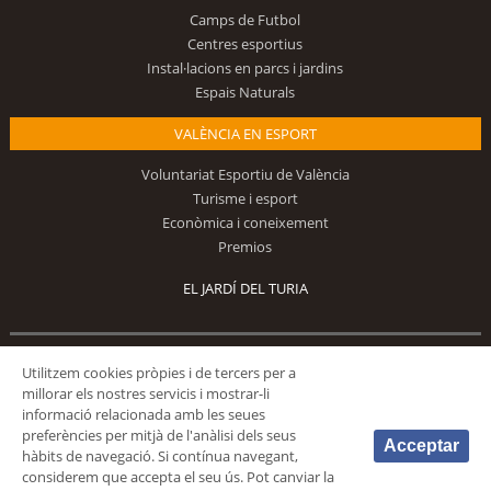
Camps de Futbol
Centres esportius
Instal·lacions en parcs i jardins
Espais Naturals
VALÈNCIA EN ESPORT
Voluntariat Esportiu de València
Turisme i esport
Econòmica i coneixement
Premios
EL JARDÍ DEL TURIA
Segueix-nos
Utilitzem cookies pròpies i de tercers per a
millorar els nostres servicis i mostrar-li
informació relacionada amb les seues
preferències per mitjà de l'anàlisi dels seus
Acceptar
hàbits de navegació. Si contínua navegant,
considerem que accepta el seu ús. Pot canviar la