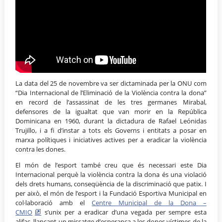
La data del 25 de novembre va ser dictaminada per la ONU com
“Dia Internacional de l’Eliminació de la Violència contra la dona”
en record de l’assassinat de les tres germanes Mirabal,
defensores de la igualtat que van morir en la República
Dominicana en 1960, durant la dictadura de Rafael Leónidas
Trujillo, i a fi d’instar a tots els Governs i entitats a posar en
marxa polítiques i iniciatives actives per a eradicar la violència
contra les dones.
El món de l’esport també creu que és necessari este Dia
Internacional perquè la violència contra la dona és una violació
dels drets humans, conseqüència de la discriminació que patix. I
per això, el món de l’esport i la Fundació Esportiva Municipal en
col·laboració amb el
Centre Municipal de la Dona –
CMIO
s’unix per a eradicar d’una vegada per sempre esta
alifac, llançant un missatge d’esperança a les dones víctimes de la