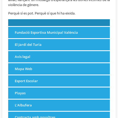
violència de gènere.
Perquè sí es pot. Perquè sí que hi ha eixida.
Fundació Esportiva Municipal València
El Jardí del Turia
Avís legal
Mapa Web
Esport Escolar
Playas
L’Albufera
Contracta amb nosaltres