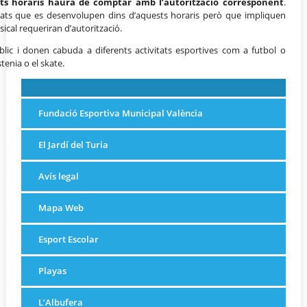
ests horaris haurà de comptar amb l’autorització corresponent
.
vitats que es desenvolupen dins d’aquests horaris però que impliquen
sical requeriran d’autorització.
blic i donen cabuda a diferents activitats esportives com a futbol o
tenia o el skate.
Fundació Esportiva Municipal València
El Jardí del Turia
Avís legal
Mapa Web
Esport Escolar
Playas
L’Albufera