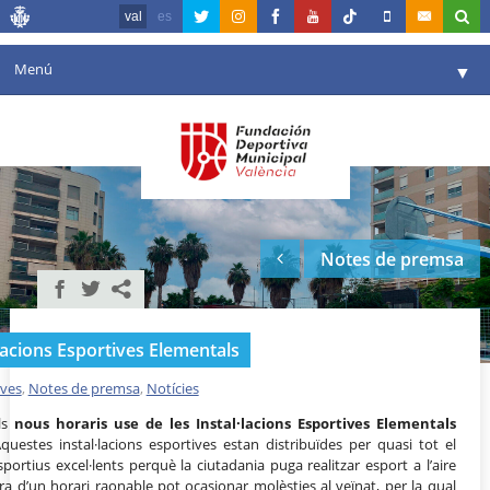
val
es
Menú
▼
La fundació
▼
Agenda
Instal·lacions
▼
Notes de premsa
Comunicació
▼
València en esport
▼
·lacions Esportives Elementals
Portal de Transparència
ives
,
Notes de premsa
,
Notícies
Reserves
▼
ls
nous horaris use de les Instal·lacions Esportives Elementals
Aquestes instal·lacions esportives estan distribuïdes per quasi tot el
sportius excel·lents perquè la ciutadania puga realitzar esport a l’aire
ora d’un horari raonable pot ocasionar molèsties al veïnat, per la qual