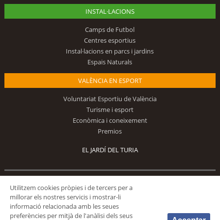
INSTAL·LACIONS
Camps de Futbol
Centres esportius
Instal·lacions en parcs i jardins
Espais Naturals
VALÈNCIA EN ESPORT
Voluntariat Esportiu de València
Turisme i esport
Econòmica i coneixement
Premios
EL JARDÍ DEL TURIA
Segueix-nos
Utilitzem cookies pròpies i de tercers per a
millorar els nostres servicis i mostrar-li
informació relacionada amb les seues
preferències per mitjà de l'anàlisi dels seus