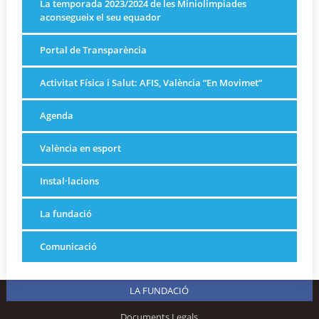
La temporada 2023/2024 de les Miniolimpiades
aconsegueix el seu equador
Portal de Transparència
Activitat Física i Salut: AFIS, València “En Movimet”
Agenda
València en esport
Instal·lacions
La fundació
Comunicació
LA FUNDACIÓ
Documents Legals