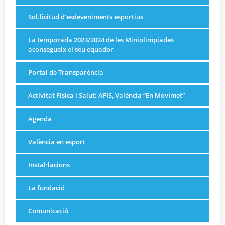
Sol.licitud d’esdeveniments esportius
La temporada 2023/2024 de les Miniolimpiades
aconsegueix el seu equador
Portal de Transparència
Activitat Física i Salut: AFIS, València “En Movimet”
Agenda
València en esport
Instal·lacions
La fundació
Comunicació