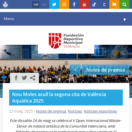
val
es
Menú
▼
La fundació
▼
Agenda
Instal·lacions
▼
Notes de premsa
Comunicació
▼
València en esport
▼
Nou Moles acull la segona cita de València
Portal de Transparència
Aquàtica 2025
Reserves
22 maig, 2025
•
Notes de premsa
,
Notícies
,
Notícies esportives
▼
Este dissabte 24 de maig se celebra el V Open Internacional Màster-
Sènior de natació artística de la Comunitat Valenciana, amb
l’objectiu de promoure la participació masculina i mixta en la