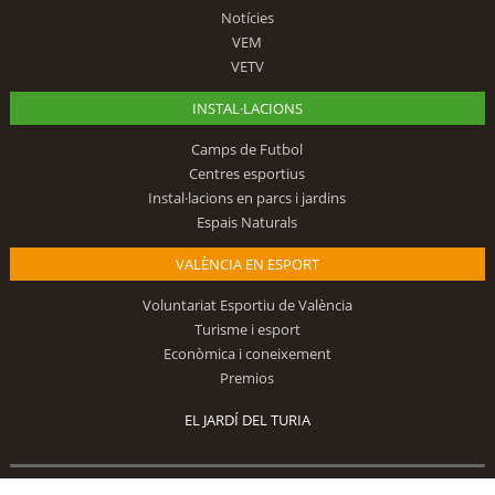
Notícies
VEM
VETV
INSTAL·LACIONS
Camps de Futbol
Centres esportius
Instal·lacions en parcs i jardins
Espais Naturals
VALÈNCIA EN ESPORT
Voluntariat Esportiu de València
Turisme i esport
Econòmica i coneixement
Premios
EL JARDÍ DEL TURIA