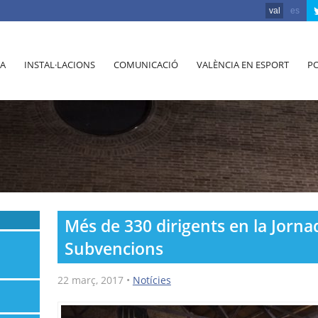
val
es
A
INSTAL·LACIONS
COMUNICACIÓ
VALÈNCIA EN ESPORT
PO
Més de 330 dirigents en la Jorn
Subvencions
22 març, 2017
•
Notícies