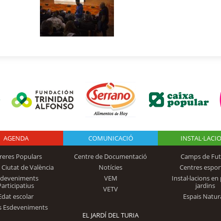
AGENDA
Logo Fundación
COMUNICACIÓ
INSTAL·LACI
reres Populars
Centre de Documentació
Camps de Fut
 Ciutat de València
Notícies
Centres espor
Trinidad Alfonso
sdeveniments
VEM
Instal·lacions en 
Participatius
jardins
VETV
Edat escolar
Espais Natur
s Esdeveniments
EL JARDÍ DEL TURIA