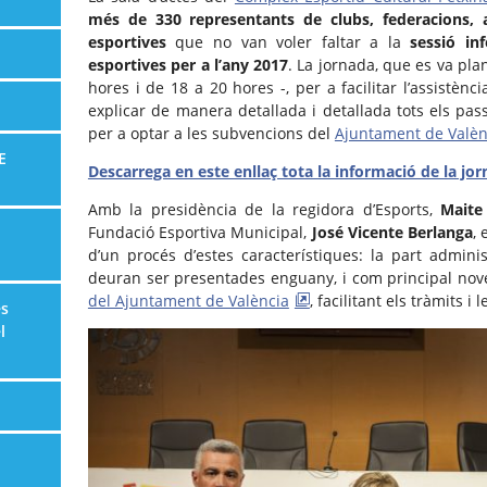
més de 330 representants de clubs, federacions, as
esportives
que no van voler faltar a la
sessió inf
esportives per a l’any 2017
. La jornada, que es va pla
hores i de 18 a 20 hores -, per a facilitar l’assistènc
explicar de manera detallada i detallada tots els pas
per a optar a les subvencions del
Ajuntament de Valèn
E
Descarrega en este enllaç tota la informació de la jo
Amb la presidència de la regidora d’Esports,
Maite
Fundació Esportiva Municipal,
José Vicente Berlanga
,
d’un procés d’estes característiques: la part admini
deuran ser presentades enguany, i com principal nove
del Ajuntament de València
, facilitant els tràmits i 
es
l