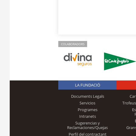
COLABORADORS
LA FUNDACIÓ
Documents Legals
Car
Servicios
Trofeus
Programes
E
Intranets
Sugerencias y
Reclamaciones/Quejas
Gran
Perfil del contractant