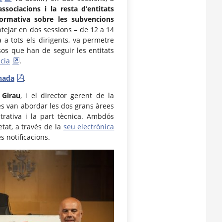
sociacions i la resta d’entitats
ormativa sobre les subvencions
ntejar en dos sessions – de 12 a 14
ia a tots els dirigents, va permetre
sos que han de seguir les entitats
cia
.
rnada
.
 Girau
, i el director gerent de la
 es van abordar les dos grans àrees
strativa i la part tècnica. Ambdós
tat, a través de la
seu electrònica
les notificacions.