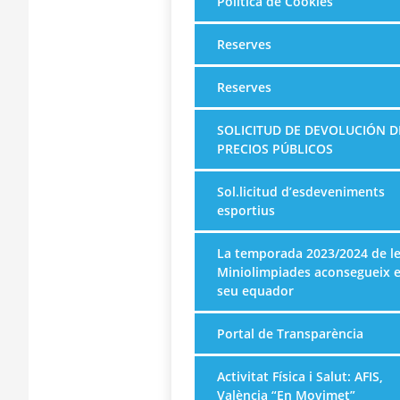
Política de Cookies
Reserves
Reserves
SOLICITUD DE DEVOLUCIÓN D
PRECIOS PÚBLICOS
Sol.licitud d’esdeveniments
esportius
La temporada 2023/2024 de l
Miniolimpiades aconsegueix e
seu equador
Portal de Transparència
Activitat Física i Salut: AFIS,
València “En Movimet”