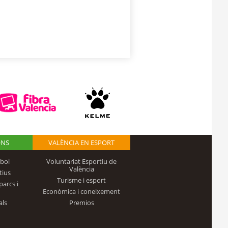
ONS
VALÈNCIA EN ESPORT
bol
Voluntariat Esportiu de
València
tius
Turisme i esport
parcs i
Econòmica i coneixement
als
Premios