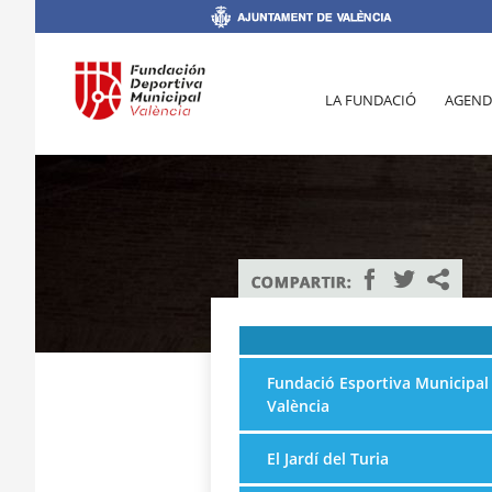
LA FUNDACIÓ
AGEND
Fundació Esportiva Municipal
València
El Jardí del Turia