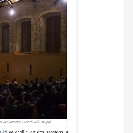
or la Fundación Deportiva Municipal
a
va acollir, en dos sessions, a