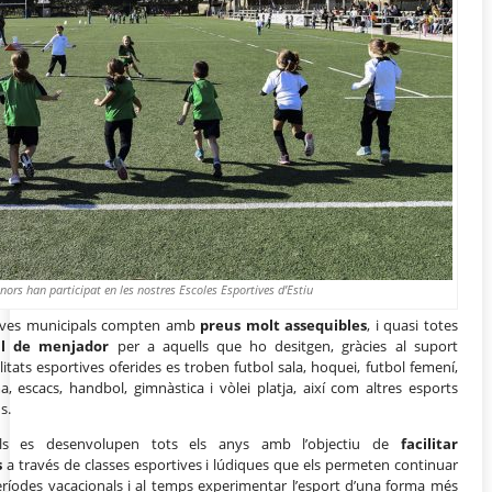
ors han participat en les nostres Escoles Esportives d’Estiu
ortives municipals compten amb
preus molt assequibles
, i quasi totes
al de menjador
per a aquells que ho desitgen, gràcies al suport
itats esportives oferides es troben futbol sala, hoquei, futbol femení,
, escacs, handbol, gimnàstica i vòlei platja, així com altres esports
s.
pals es desenvolupen tots els anys amb l’objectiu de
facilitar
s
a través de classes esportives i lúdiques que els permeten continuar
eríodes vacacionals i al temps experimentar l’esport d’una forma més