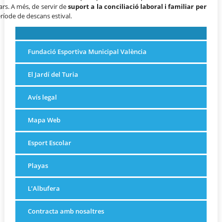
ars. A més, de servir de
suport a la conciliació laboral i familiar per
ríode de descans estival.
Fundació Esportiva Municipal València
El Jardí del Turia
Avís legal
Mapa Web
Esport Escolar
Playas
L’Albufera
Contracta amb nosaltres