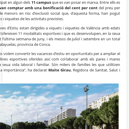
ipat en algun dels
11 campus
que es van posar en marxa. Entre ells es
 van comptar amb una bonificació del cent per cent
del preu per
a de menors en risc d’exclusió social que, d’aquesta forma, han pogut
s i xiquetes de les activitats previstes.
ives d’Estiu estan dirigides a xiquets i xiquetes de València amb edats
s’ofereixen 11 modalitats esportives i que es desenvolupen, en la seua
 l’última setmana de juny, i els mesos de juliol i setembre en un total
Talayuelas, província de Conca.
 volem convertir les vacances d’estiu en oportunitats per a ampliar el
lines esportives oferides així com col·laborar amb els pares i mares
a seua vida laboral i familiar. Són milers de famílies les que utilitzen
eua importància”, ha declarat
Maite Girau
, Regidora de Sanitat, Salut i