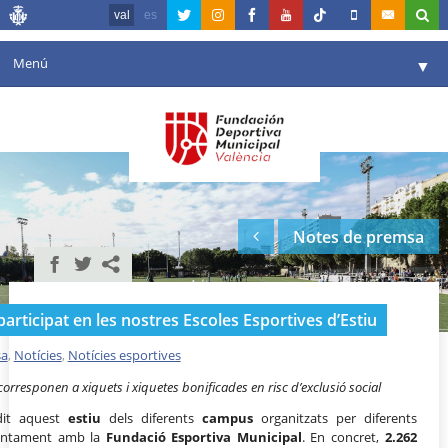
val
es
Menú
▼
La fundació
▼
Agenda
Instal·lacions
▼
Notes de premsa
Comunicació
▼
València en esport
▼
rticipat en les nostres Escoles Esportives d’Estiu
Portal de Transparència
sa
,
Notícies
,
Notícies esportives
Reserves
▼
corresponen a xiquets i xiquetes bonificades en risc d’exclusió social
it aquest
estiu
dels diferents
campus
organitzats per diferents
 juntament amb la
Fundació Esportiva Municipal
. En concret,
2.262