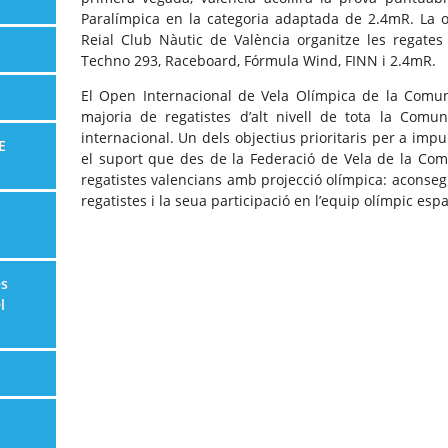
Paralímpica en la categoria adaptada de 2.4mR. La o
Reial Club Nàutic de València organitze les regates
Techno 293, Raceboard, Fórmula Wind, FINN i 2.4mR.
El Open Internacional de Vela Olímpica de la Comu
majoria de regatistes d’alt nivell de tota la Comuni
internacional. Un dels objectius prioritaris per a impu
E
el suport que des de la Federació de Vela de la Com
regatistes valencians amb projecció olímpica: aconsegui
regatistes i la seua participació en l’equip olímpic espa
es
l