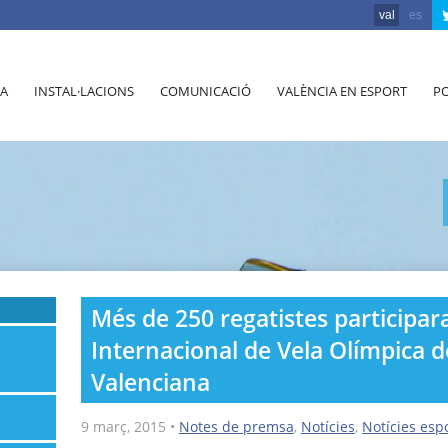
val
es
A
INSTAL·LACIONS
COMUNICACIÓ
VALÈNCIA EN ESPORT
PO
Més de 250 regatistes participar
Internacional de Vela Olímpica 
Valenciana
9 març, 2015
•
Notes de premsa
,
Notícies
,
Notícies esp