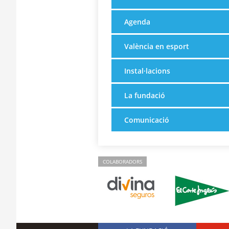
Agenda
València en esport
Instal·lacions
La fundació
Comunicació
COLABORADORS