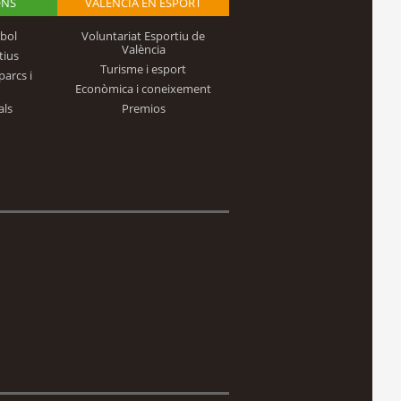
ONS
VALÈNCIA EN ESPORT
bol
Voluntariat Esportiu de
València
tius
Turisme i esport
parcs i
Econòmica i coneixement
als
Premios