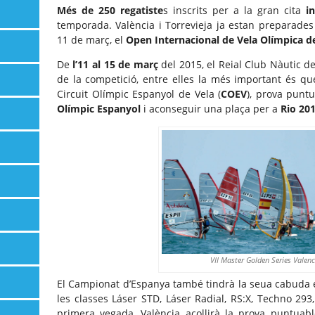
Més de 250 regatiste
s inscrits per a la gran cita
i
temporada. València i Torrevieja ja estan preparades 
11 de març, el
Open Internacional de Vela Olímpica d
De
l’11 al 15 de març
del 2015, el Reial Club Nàutic de
de la competició, entre elles la més important és qu
Circuit Olímpic Espanyol de Vela (
COEV
), prova puntu
Olímpic Espanyol
i aconseguir una plaça per a
Rio 20
VII Master Golden Series Valenc
El Campionat d’Espanya també tindrà la seua cabuda 
les classes Láser STD, Láser Radial, RS:X, Techno 29
primera vegada, València acollirà la prova puntuabl