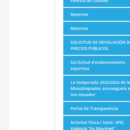
Política de Cookies
Reserves
Reserves
SOLICITUD DE DEVOLUCIÓN D
PRECIOS PÚBLICOS
Sol.licitud d’esdeveniments
esportius
La temporada 2023/2024 de l
Miniolimpiades aconsegueix e
seu equador
Portal de Transparència
Activitat Física i Salut: AFIS,
València “En Movimet”