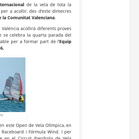
nternacional
de la vela de tota la
per a acollir, des d’este dimecres
e la Comunitat Valenciana
.
 València acollirà diferents proves
e se celebra la quarta parada del
able per a formar part de l’
Equip
16
.
ia.
en este Open de Vela Olímpica, en
3, Raceboard i Fórmula Wind. I per
e en el Circuit Iberdrola de Vela