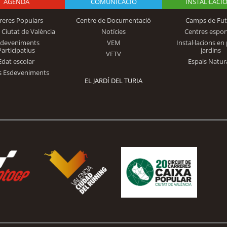
AGENDA
Logo Fundación
COMUNICACIÓ
INSTAL·LACI
reres Populars
Centre de Documentació
Camps de Fut
 Ciutat de València
Notícies
Centres espor
Trinidad Alfonso
sdeveniments
VEM
Instal·lacions en 
Participatius
jardins
VETV
Edat escolar
Espais Natur
s Esdeveniments
EL JARDÍ DEL TURIA