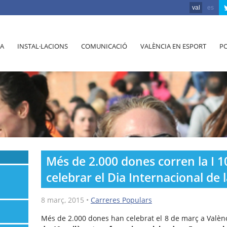
val
es
A
INSTAL·LACIONS
COMUNICACIÓ
VALÈNCIA EN ESPORT
PO
Més de 2.000 dones corren la I 
celebrar el Dia Internacional de 
8 març, 2015
•
Carreres Populars
Més de 2.000 dones han celebrat el 8 de març a Valènc