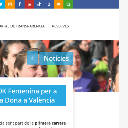
RTAL DE TRANSPARÈNCIA
RESERVES
Notícies
10K Femenina per a
la Dona a València
ia sent part de la
primera carrera