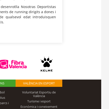
 desenrotlla Nosotras Deportistas
ments de running dirigits a dones i
de qualsevol edat introduïsquen
is.
ONS
VALÈNCIA EN ESPORT
bol
Voluntariat Esportiu de
València
tius
Turisme i esport
parcs i
Econòmica i coneixement