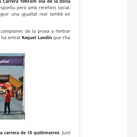
a Carrera 10KFem Dia de la Dona
portiu però amb rerefons social,
eguir una igualtat real també en
campiones de la prova a l’entrar
s ha entrat
Raquel Landín
que s’ha
ra carrera de 10 quilòmetres
. Junt