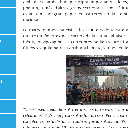
amb elles també han participat importants atletes
podium, a més d’altres grans corredores, com Fátima
estan fent un gran paper en carreres en la Comun
nacional.
La marea morada ha eixit a les 9:00 des de Mestre R
quatre quilòmetres pels carrers de la ciutat i abaixar a
E
inèdit, en zig-zag on les corredores podien veure’s i 
últims sis quilòmetres i arribar a la meta, situada en le
es
l
“Hui el meu aplaudiment i el meu reconeixement van di
celebrat el 8 de març corrent esta carrera. Per a molte
completaven esta distància i sabem que la satisfacció d’e
a futures carrera de 10 i de més quilòmetres. Les carrere