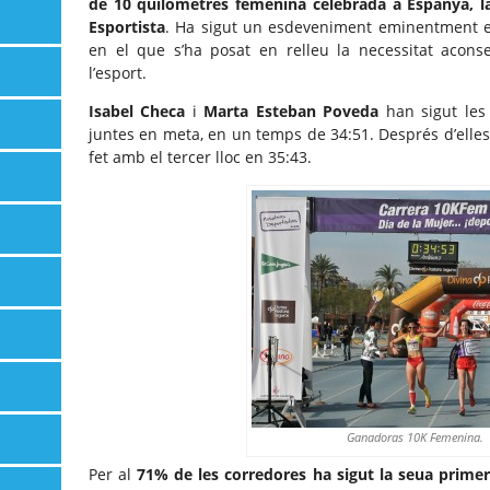
de 10 quilòmetres femenina celebrada a Espanya, l
Esportista
. Ha sigut un esdeveniment eminentment es
en el que s’ha posat en relleu la necessitat acons
l’esport.
Isabel Checa
i
Marta Esteban Poveda
han sigut les 
juntes en meta, en un temps de 34:51. Després d’elle
fet amb el tercer lloc en 35:43.
Ganadoras 10K Femenina.
Per al
71% de les corredores ha sigut la seua prime