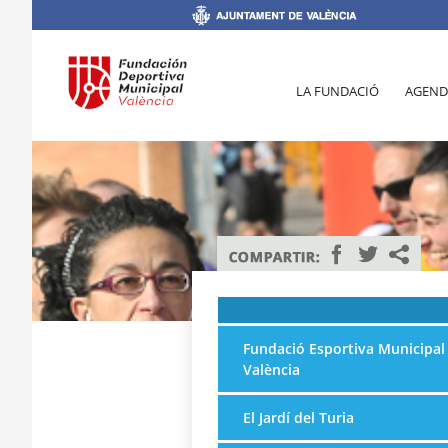
LA FUNDACIÓ
AGEND
Fundació Esportiva Municipal
València
El Jardí del Turia