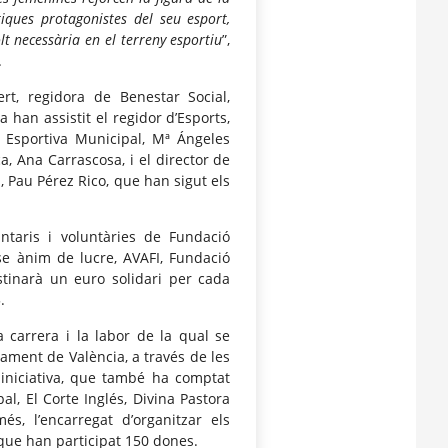
tiques protagonistes del seu esport,
t necessària en el terreny esportiu
”,
.
t, regidora de Benestar Social,
 han assistit el regidor d’Esports,
ó Esportiva Municipal, Mª Ángeles
a, Ana Carrascosa, i el director de
 Pau Pérez Rico, que han sigut els
ntaris i voluntàries de Fundació
se ànim de lucre, AVAFI, Fundació
stinarà un euro solidari per cada
.
a carrera i la labor de la qual se
ament de València, a través de les
a iniciativa, que també ha comptat
l, El Corte Inglés, Divina Pastora
s, l’encarregat d’organitzar els
que han participat 150 dones.