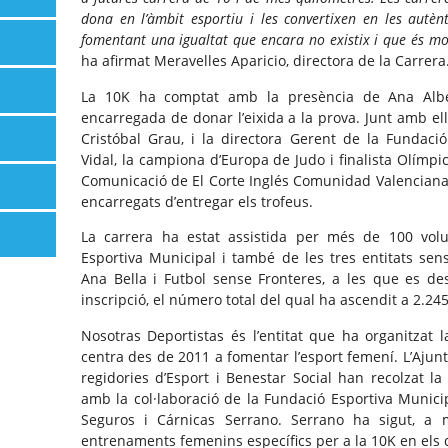
dona en l’àmbit esportiu i les convertixen en les autèn
fomentant una igualtat que encara no existix i que és mol
ha afirmat Meravelles Aparicio, directora de la Carrera
La 10K ha comptat amb la presència de Ana Alber
encarregada de donar l’eixida a la prova. Junt amb ella
Cristóbal Grau, i la directora Gerent de la Fundaci
Vidal, la campiona d’Europa de Judo i finalista Olímpic
Comunicació de El Corte Inglés Comunidad Valenciana,
encarregats d’entregar els trofeus.
La carrera ha estat assistida per més de 100 volu
Esportiva Municipal i també de les tres entitats sen
Ana Bella i Futbol sense Fronteres, a les que es de
inscripció, el número total del qual ha ascendit a 2.245
Nosotras Deportistas és l’entitat que ha organitzat l
centra des de 2011 a fomentar l’esport femení. L’Ajunt
regidories d’Esport i Benestar Social han recolzat l
amb la col·laboració de la Fundació Esportiva Municipa
Seguros i Cárnicas Serrano. Serrano ha sigut, a mé
entrenaments femenins específics per a la 10K en els 