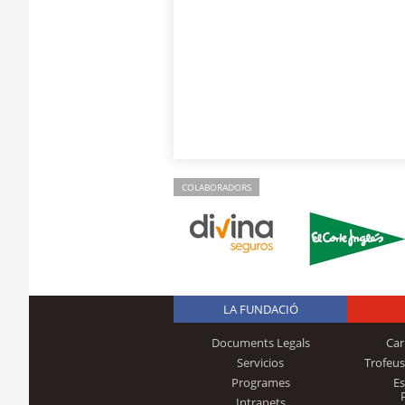
COLABORADORS
LA FUNDACIÓ
Documents Legals
Car
Servicios
Trofeus
Programes
E
Intranets