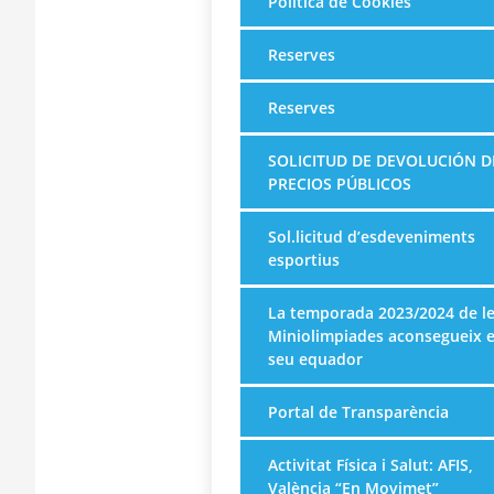
Política de Cookies
Reserves
Reserves
SOLICITUD DE DEVOLUCIÓN D
PRECIOS PÚBLICOS
Sol.licitud d’esdeveniments
esportius
La temporada 2023/2024 de l
Miniolimpiades aconsegueix e
seu equador
Portal de Transparència
Activitat Física i Salut: AFIS,
València “En Movimet”