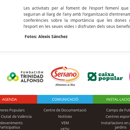
Les activitats per al foment de l’esport femení que
seguiran al llarg de l’any amb l’organització d’entrena
conferències sobre la importància que les dones 
l’esport en les seues vides i disfruten dels seus benefic
Fotos: Alexis Sánchez
AGENDA
Logo Fundación
COMUNICACIÓ
INSTAL·LACI
reres Populars
Centre de Documentació
Camps de Fut
 Ciutat de València
Notícies
Centres espor
Trinidad Alfonso
sdeveniments
VEM
Instal·lacions en 
Participatius
jardins
VETV