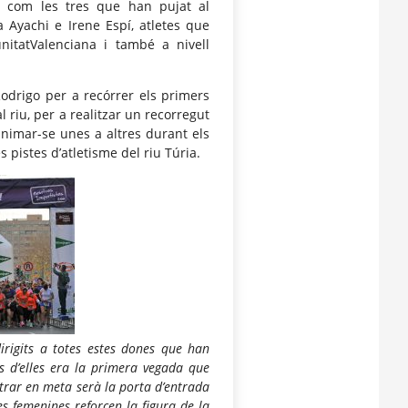
, com les tres que han pujat al
 Ayachi e Irene Espí, atletes que
itatValenciana i també a nivell
odrigo per a recórrer els primers
l riu, per a realitzar un recorregut
animar-se unes a altres durant els
s pistes d’atletisme del riu Túria.
rigits a totes estes dones que han
s d’elles era la primera vegada que
ntrar en meta serà la porta d’entrada
s femenines reforcen la figura de la