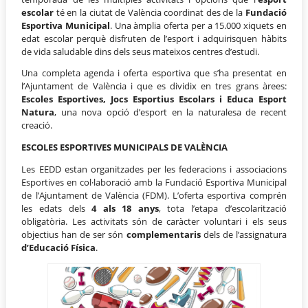
escolar
té en la ciutat de València coordinat des de la
Fundació
Esportiva Municipal
. Una àmplia oferta per a 15.000 xiquets en
edat escolar perquè disfruten de l’esport i adquirisquen hàbits
de vida saludable dins dels seus mateixos centres d’estudi.
Una completa agenda i oferta esportiva que s’ha presentat en
l’Ajuntament de València i que es dividix en tres grans àrees:
Escoles Esportives, Jocs Esportius Escolars i Educa Esport
Natura
, una nova opció d’esport en la naturalesa de recent
creació.
ESCOLES ESPORTIVES MUNICIPALS DE VALÈNCIA
Les EEDD estan organitzades per les federacions i associacions
Esportives en col·laboració amb la Fundació Esportiva Municipal
de l’Ajuntament de València (FDM). L’oferta esportiva comprén
les edats dels
4 als 18 anys
, tota l’etapa d’escolarització
obligatòria. Les activitats són de caràcter voluntari i els seus
objectius han de ser són
complementaris
dels de l’assignatura
d’Educació Física
.