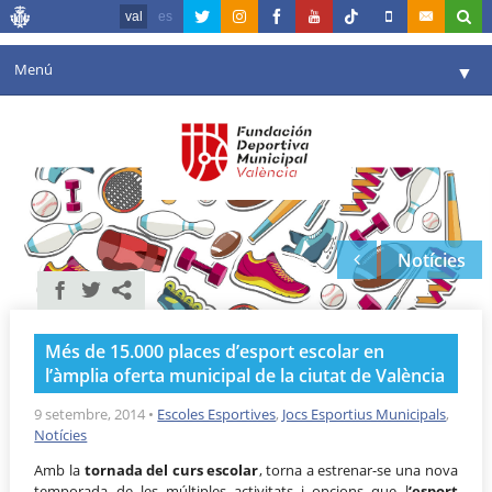
val
es
Menú
▼
La fundació
▼
Agenda
Instal·lacions
▼
Notícies
Comunicació
▼
València en esport
▼
Més de 15.000 places d’esport escolar en
Portal de Transparència
l’àmplia oferta municipal de la ciutat de València
Reserves
9 setembre, 2014
•
Escoles Esportives
,
Jocs Esportius Municipals
,
▼
Notícies
Amb la
tornada del curs escolar
, torna a estrenar-se una nova
temporada de les múltiples activitats i opcions que l
‘esport