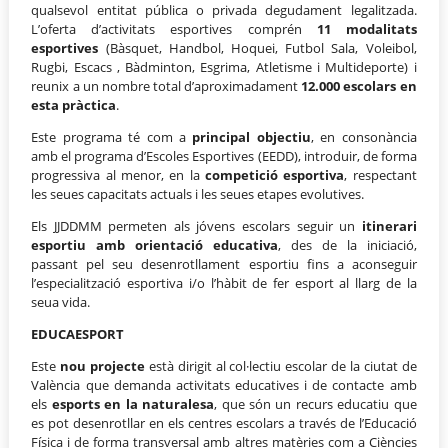
qualsevol entitat pública o privada degudament legalitzada.
L’oferta d’activitats esportives comprén
11 modalitats
esportives
(Bàsquet, Handbol, Hoquei, Futbol Sala, Voleibol,
Rugbi, Escacs , Bàdminton, Esgrima, Atletisme i Multideporte) i
reunix a un nombre total d’aproximadament
12.000 escolars en
esta pràctica
.
Este programa té com a
principal objectiu
, en consonància
amb el programa d’Escoles Esportives (EEDD), introduir, de forma
progressiva al menor, en la
competició esportiva
, respectant
les seues capacitats actuals i les seues etapes evolutives.
Els JJDDMM permeten als jóvens escolars seguir un
itinerari
esportiu amb orientació educativa
, des de la iniciació,
passant pel seu desenrotllament esportiu fins a aconseguir
l’especialització esportiva i/o l’hàbit de fer esport al llarg de la
seua vida.
EDUCAESPORT
Este
nou projecte
està dirigit al col·lectiu escolar de la ciutat de
València que demanda activitats educatives i de contacte amb
els
esports en la naturalesa
, que són un recurs educatiu que
es pot desenrotllar en els centres escolars a través de l’Educació
Física i de forma transversal amb altres matèries com a Ciències