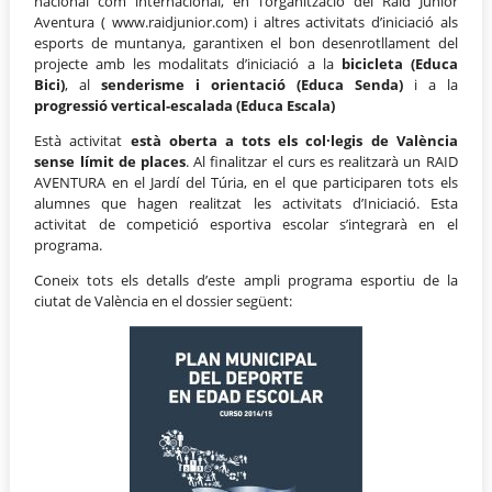
nacional com internacional, en l’organització del Raid Junior
Aventura ( www.raidjunior.com) i altres activitats d’iniciació als
esports de muntanya, garantixen el bon desenrotllament del
projecte amb les modalitats d’iniciació a la
bicicleta (Educa
Bici)
, al
senderisme i orientació (Educa Senda)
i a la
progressió vertical-escalada (Educa Escala)
Està activitat
està oberta a tots els col·legis de València
sense límit de places
. Al finalitzar el curs es realitzarà un RAID
AVENTURA en el Jardí del Túria, en el que participaren tots els
alumnes que hagen realitzat les activitats d’Iniciació. Esta
activitat de competició esportiva escolar s’integrarà en el
programa.
Coneix tots els detalls d’este ampli programa esportiu de la
ciutat de València en el dossier següent: