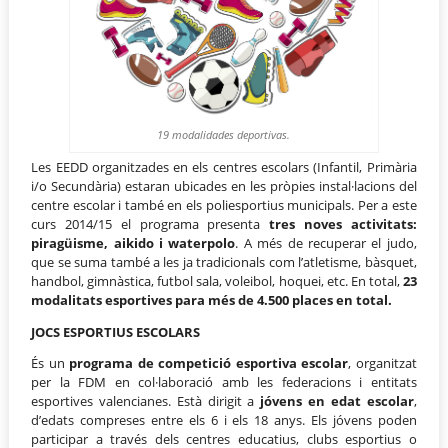
19 modalidades deportivas.
Les EEDD organitzades en els centres escolars (Infantil, Primària
i/o Secundària) estaran ubicades en les pròpies instal·lacions del
centre escolar i també en els poliesportius municipals. Per a este
curs 2014/15 el programa presenta
tres noves activitats:
piragüisme, aikido i waterpolo
. A més de recuperar el judo,
que se suma també a les ja tradicionals com l’atletisme, bàsquet,
handbol, gimnàstica, futbol sala, voleibol, hoquei, etc. En total,
23
modalitats esportives para més de 4.500 places en total.
JOCS ESPORTIUS ESCOLARS
És un
programa de competició esportiva escolar
, organitzat
per la FDM en col·laboració amb les federacions i entitats
esportives valencianes. Està dirigit a
jóvens en edat escolar
,
d’edats compreses entre els 6 i els 18 anys. Els jóvens poden
participar a través dels centres educatius, clubs esportius o