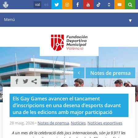
val
es
Menú
▼
La fundació
▼
Agenda
Instal·lacions
▼
Notes de premsa
Comunicació
▼
València en esport
▼
Els Gay Games avancen el tancament
Portal de Transparència
d’inscripcions en una desena d’esports davant
una de les edicions amb major participació
Reserves
▼
28 maig, 2026
•
Notes de premsa
,
Notícies
,
Notícies esportives
A un mes de la celebració dels jocs internacionals, són ja 9.911 les