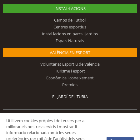
INSTAL·LACIONS
Camps de Futbol
Centres esportius
Instal·lacions en parcs i jardins
Espais Naturals
VALÈNCIA EN ESPORT
Voluntariat Esportiu de València
Turisme i esport
Econòmica i coneixement
Premios
EL JARDÍ DEL TURIA
Utilitzem cookies pròpies i de tercers per a
Segueix-nos
millorar els nostres servicis i mostrar-li
informació relacionada amb les seues
preferències per mitjà de l'anàlisi dels seus