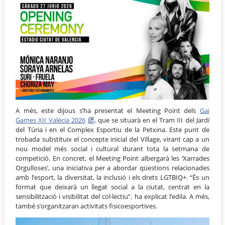
A més, este dijous s’ha presentat el Meeting Point dels
Gai
Games XII Valècia 2026
, que se situarà en el Tram III del Jardí
del Túria i en el Complex Esportiu de la Petxina. Este punt de
trobada substituïx el concepte inicial del Village, virant cap a un
nou model més social i cultural durant tota la setmana de
competició. En concret, el Meeting Point albergarà les ‘Xarrades
Orgulloses’, una iniciativa per a abordar qüestions relacionades
amb l’esport, la diversitat, la inclusió i els drets LGTBIQ+. “És un
format que deixarà un llegat social a la ciutat, centrat en la
sensibilització i visibilitat del col·lectiu”, ha explicat l’edila. A més,
també s’organitzaran activitats fisicoesportives.