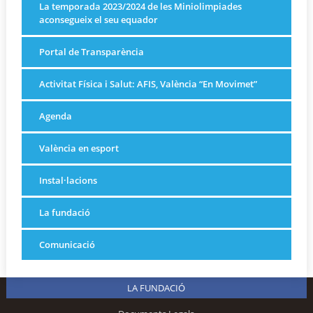
La temporada 2023/2024 de les Miniolimpiades
aconsegueix el seu equador
Portal de Transparència
Activitat Física i Salut: AFIS, València “En Movimet”
Agenda
València en esport
Instal·lacions
La fundació
Comunicació
LA FUNDACIÓ