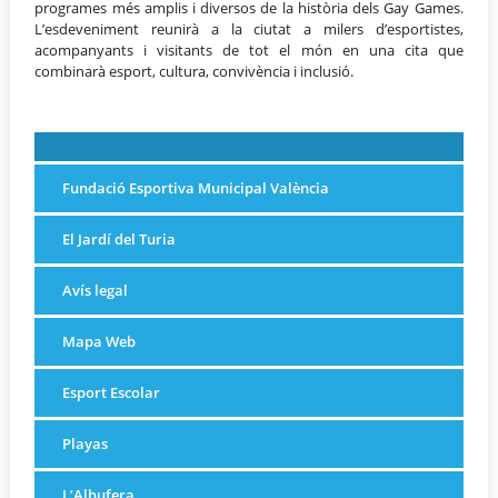
programes més amplis i diversos de la història dels Gay Games.
L’esdeveniment reunirà a la ciutat a milers d’esportistes,
acompanyants i visitants de tot el món en una cita que
combinarà esport, cultura, convivència i inclusió.
Fundació Esportiva Municipal València
El Jardí del Turia
Avís legal
Mapa Web
Esport Escolar
Playas
L’Albufera