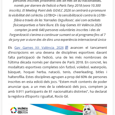
persones inscrites provinents des de més de 80 nacionalitats,
només per darrere de l’edició a París l’any 2018 (vora 10.300
inscrits).
El Meeting Point dels GGVLC 2026 se centrarà a promoure
la visibilitat del col·lectiu LGTBIQ+ i la sensibilització contra la LGTBI-
fòbia a través de les ‘Xarrades Orgulloses’, així com activitats
fisicoesportives a l’aire lliure.
Els Gay Games XII València 2026
compten ja amb 640 persones voluntàries inscrites i des de
l’organització s’anima a continuar sumant-se al programa fins al 7
de juny per a viure des de dins una experiència internacional única
Els
Gay Games XII València 2026
avancen el tancament
d’inscripcions en una desena de disciplines esportives davant
l’alta participació de l’edició, una de les més nombroses de
l’última dècada només per darrere de París 2018. En concret, les
modalitats esportives completes són futbol, voleibol, waterpolo,
bàsquet, hoquei herba, natació, tenis, cheerleading, bitles i
halterofília. Estes disciplines agrupen a prop del 60% de persones
inscrites en esta edició dels jocs. “Estem molt contents de poder
anunciar que, a un mes de la celebració dels jocs, comptem ja
amb 9.911 participants de 81 nacionalitats distintes”, ha declarat
la regidora d’Esports i Igualtat, Rocío Gil.