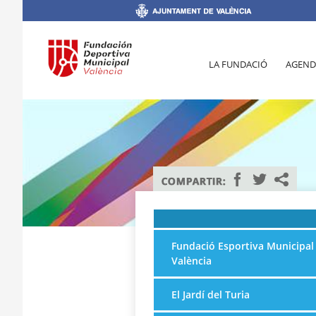
LA FUNDACIÓ
AGEND
Fundació Esportiva Municipal
València
El Jardí del Turia