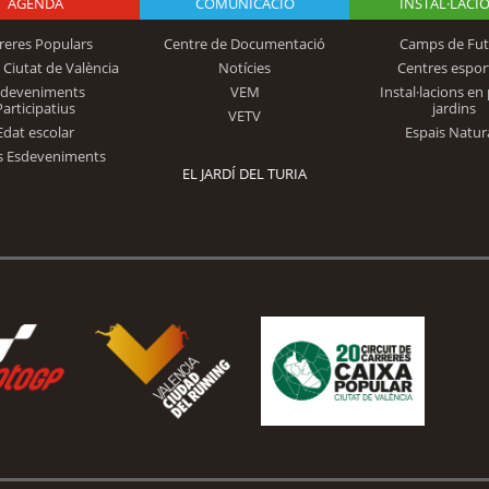
AGENDA
Logo Fundación
COMUNICACIÓ
INSTAL·LACI
reres Populars
Centre de Documentació
Camps de Fut
 Ciutat de València
Notícies
Centres espor
Trinidad Alfonso
sdeveniments
VEM
Instal·lacions en 
Participatius
jardins
VETV
Edat escolar
Espais Natur
s Esdeveniments
EL JARDÍ DEL TURIA