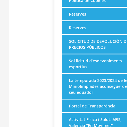
Política de Cookies
Reserves
Reserves
SOLICITUD DE DEVOLUCIÓN D
PRECIOS PÚBLICOS
Sol.licitud d’esdeveniments
esportius
La temporada 2023/2024 de l
Miniolimpiades aconsegueix e
seu equador
Portal de Transparència
Activitat Física i Salut: AFIS,
València “En Movimet”