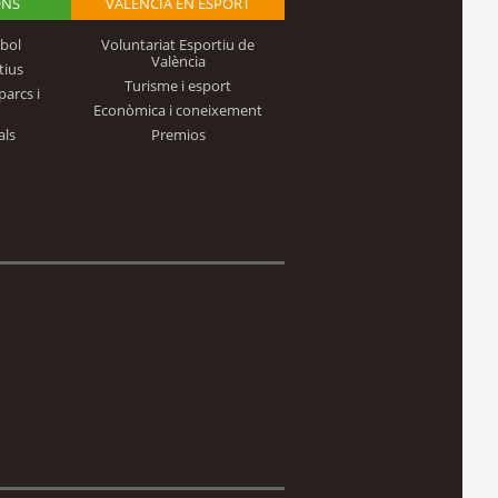
ONS
VALÈNCIA EN ESPORT
bol
Voluntariat Esportiu de
València
tius
Turisme i esport
parcs i
Econòmica i coneixement
als
Premios