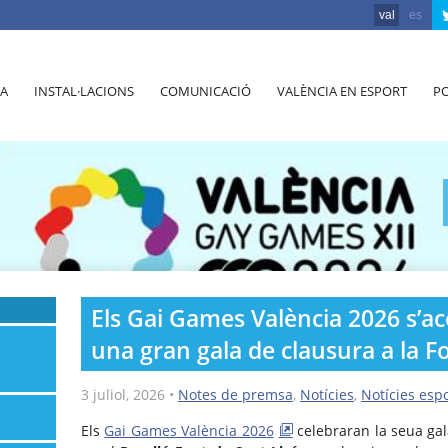
val
es
A
INSTAL·LACIONS
COMUNICACIÓ
VALÈNCIA EN ESPORT
PO
Els Gai Games València 2026 s’
una gran gala de clausura a la F
3 juliol, 2026
•
Notes de premsa
,
Notícies
,
Notícies espo
Els
Gai Games València 2026
celebraran la seua gal