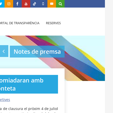
RTAL DE TRANSPARÈNCIA
RESERVES
Notes de premsa
acomiadaran amb
onteta
rtives
a de clausura el pròxim 4 de juliol