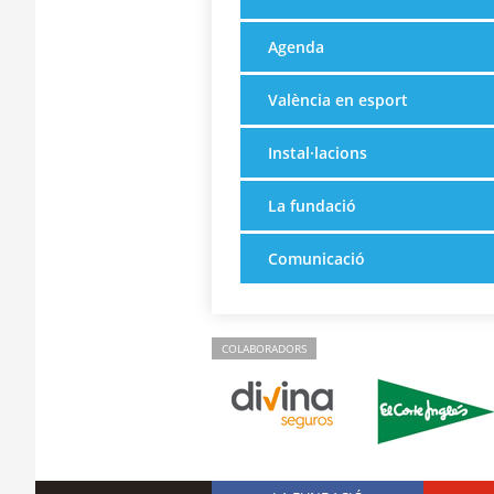
Agenda
València en esport
Instal·lacions
La fundació
Comunicació
COLABORADORS