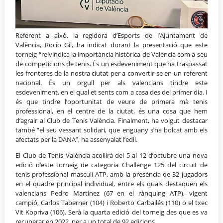
Referent a això, la regidora d’Esports de l’Ajuntament de
València, Rocío Gil, ha indicat durant la presentació que este
torneig “reivindica la importància històrica de València com a seu
de competicions de tenis. És un esdeveniment que ha traspassat
les fronteres de la nostra ciutat per a convertir-se en un referent
nacional. És un orgull per als valencians tindre este
esdeveniment, en el qual et sents com a casa des del primer dia. I
és que tindre l’oportunitat de veure de primera mà tenis
professional, en el centre de la ciutat, és una cosa que hem
d’agrair al Club de Tenis València. Finalment, ha volgut destacar
també “el seu vessant solidari, que enguany s’ha bolcat amb els
afectats per la DANA”, ha assenyalat l’edil.
El Club de Tenis València acollirà del 5 al 12 d’octubre una nova
edició d’este torneig de categoria Challenge 125 del circuit de
tenis professional masculí ATP, amb la presència de 32 jugadors
en el quadre principal individual, entre els quals destaquen els
valencians Pedro Martínez (67 en el rànquing ATP), vigent
campió, Carlos Taberner (104) i Roberto Carballés (110) o el txec
Vit Kopriva (106). Serà la quarta edició del torneig des que es va
recuperar en 2022, per a un total de 92 edicions.