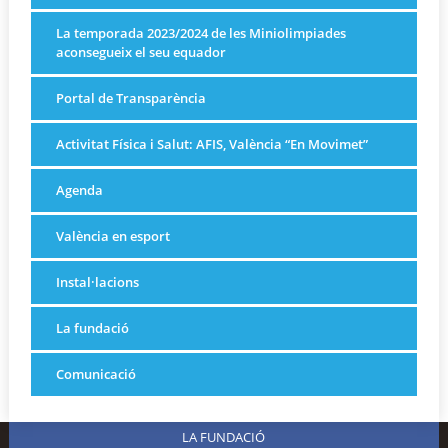
La temporada 2023/2024 de les Miniolimpiades
aconsegueix el seu equador
Portal de Transparència
Activitat Física i Salut: AFIS, València “En Movimet”
Agenda
València en esport
Instal·lacions
La fundació
Comunicació
LA FUNDACIÓ