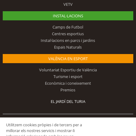
VETV
INSTAL·LACIONS
Camps de Futbol
Centres esportius
Instal·lacions en parcs i jardins
Espais Naturals
VALÈNCIA EN ESPORT
Voluntariat Esportiu de València
Turisme i esport
Econòmica i coneixement
Premios
EL JARDÍ DEL TURIA
Segueix-nos
Utilitzem cookies pròpies i de tercers per a
millorar els nostres servicis i mostrar-li