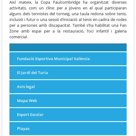
Així mateix, la Copa Faulcombridge ha organitzat diverses
activitats, com un clínic per a jóvens en el qual participaran
alguns dels tennistes del torneig, una taula redona sobre tenis,
inclusió i futur o una sessió d’iniciació al tenis en cadira de rodes
per a persones amb discapacitat. També s’ha habilitat una Fan
Zone amb espai per a la restauració, l’oci infantil i galeria
comercial.
Fundació Esportiva Municipal València
El Jardí del Turia
Avís legal
Mapa Web
Esport Escolar
Playas