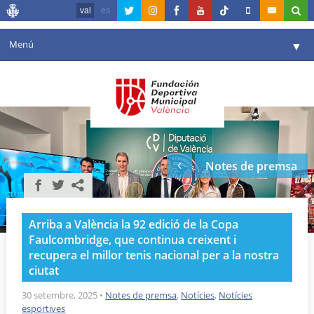
val
es
Menú
▼
La fundació
▼
Agenda
Instal·lacions
▼
Notes de premsa
Comunicació
▼
València en esport
▼
Arriba a València la 92 edició de la Copa
Portal de Transparència
Faulcombridge, que continua creixent i
recupera el millor tenis nacional per a la nostra
Reserves
▼
ciutat
30 setembre, 2025
•
Notes de premsa
,
Notícies
,
Notícies
esportives