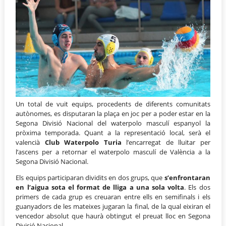
Un total de vuit equips, procedents de diferents comunitats
autònomes, es disputaran la plaça en joc per a poder estar en la
Segona Divisió Nacional del waterpolo masculí espanyol la
pròxima temporada. Quant a la representació local, serà el
valencià
Club Waterpolo Turia
l’encarregat de lluitar per
l’ascens per a retornar el waterpolo masculí de València a la
Segona Divisió Nacional.
Els equips participaran dividits en dos grups, que
s’enfrontaran
en l’aigua sota el format de lliga a una sola volta
. Els dos
primers de cada grup es creuaran entre ells en semifinals i els
guanyadors de les mateixes jugaran la final, de la qual eixiran el
vencedor absolut que haurà obtingut el preuat lloc en Segona
Divisió Nacional.