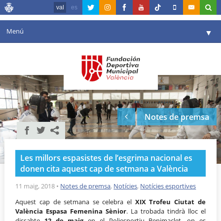
val
es
Menú
▼
La fundació
▼
Agenda
Instal·lacions
▼
Notes de premsa
Comunicació
▼
València en esport
▼
Les millors espasistes de l’esgrima nacional es
Portal de Transparència
donen cita aquest cap de setmana a València
Reserves
11 maig, 2018
•
Notes de premsa
,
Notícies
,
Notícies esportives
▼
Aquest cap de setmana se celebra el
XIX Trofeu Ciutat de
València Espasa Femenina Sènior
. La trobada tindrà lloc el
dissabte
12 de maig
en el Poliesportiu Benimaclet, on es