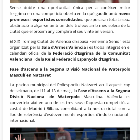
Sense dubte una oportunitat única per a conèixer millor
l’esgrima en una competició oberta en la què gaudir amb
noves
promeses i esportistes consolidades
, que posaran tota la seua
obstinació a alçar-se amb un dels trofeus amb més solera de la
ciutat que el pròxim any complirà el seu vintè aniversari.
El XIX Torneig Ciutat de València d’Espasa Femenina Sènior està
organitzat per la
Sala d’Armes València
i es troba integrat en el
calendari oficial de la
Federació d’Esgrima de la Comunitat
Valenciana
i de la
Reial Federació Espanyola d’Esgrima
.
Fase d’ascens a la Segona Divisió Nacional de Waterpolo
Masculí en Natzaret
La piscina municipal del Poliesportiu Natzaret acull aquest cap
de setmana, de l’11 al 13 de maig, la
Fase d’Ascens a la Segona
Divisió Nacional de Waterpolo
Masculina. València es
converteix així en una de les tres seus d’aquesta competició, al
costat de Madrid i Bilbao, consolidant a la nostra ciutat com a
lloc de referència d’esdeveniments esportius d’índole nacional i
internacional.