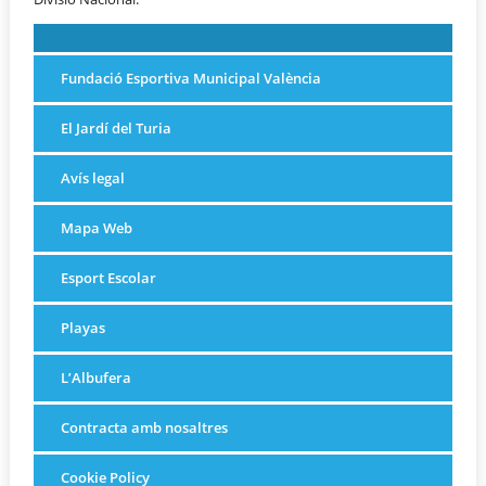
Fundació Esportiva Municipal València
El Jardí del Turia
Avís legal
Mapa Web
Esport Escolar
Playas
L’Albufera
Contracta amb nosaltres
Cookie Policy