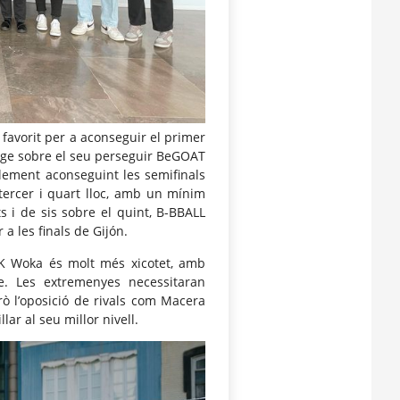
 favorit per a aconseguir el primer
atge sobre el seu perseguir BeGOAT
plement aconseguint les semifinals
tercer i quart lloc, amb un mínim
 i de sis sobre el quint, B-BBALL
a les finals de Gijón.
K Woka és molt més xicotet, amb
e. Les extremenyes necessitaran
rò l’oposició de rivals com Macera
llar al seu millor nivell.