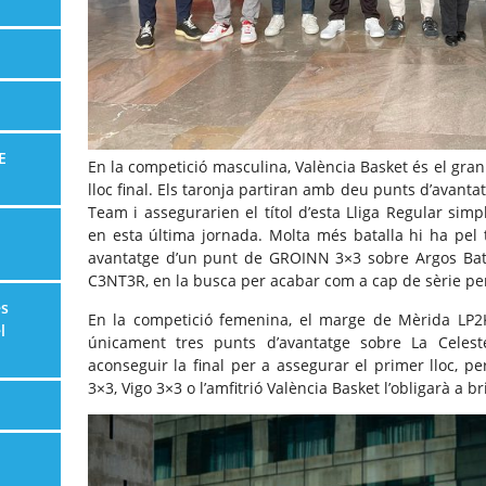
E
En la competició masculina, València Basket és el gran
lloc final. Els taronja partiran amb deu punts d’avant
Team i assegurarien el títol d’esta Lliga Regular sim
en esta última jornada. Molta més batalla hi ha pel 
avantatge d’un punt de GROINN 3×3 sobre Argos Bats
C3NT3R, en la busca per acabar com a cap de sèrie per 
es
En la competició femenina, el marge de Mèrida LP2
l
únicament tres punts d’avantatge sobre La Celest
aconseguir la final per a assegurar el primer lloc, pe
3×3, Vigo 3×3 o l’amfitrió València Basket l’obligarà a bri