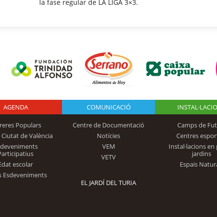
la fase regular de LA LIGA 3×3.
AGENDA
Logo Fundación
COMUNICACIÓ
INSTAL·LACI
reres Populars
Centre de Documentació
Camps de Fut
 Ciutat de València
Notícies
Centres espor
Trinidad Alfonso
sdeveniments
VEM
Instal·lacions en 
Participatius
jardins
VETV
Edat escolar
Espais Natur
s Esdeveniments
EL JARDÍ DEL TURIA