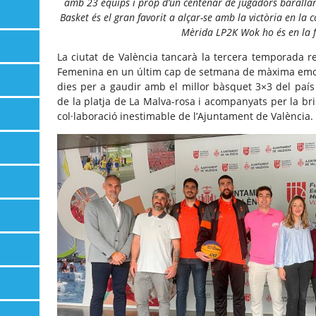
amb 23 equips i prop d’un centenar de jugadors barallant
Basket és el gran favorit a alçar-se amb la victòria en la
Mèrida LP2K Wok ho és en la 
La ciutat de València tancarà la tercera temporada r
Femenina en un últim cap de setmana de màxima emoc
dies per a gaudir amb el millor bàsquet 3×3 del país 
de la platja de La Malva-rosa i acompanyats per la br
col·laboració inestimable de l’Ajuntament de València.