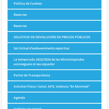
Política de Cookies
Reserves
Reserves
SOLICITUD DE DEVOLUCIÓN DE PRECIOS PÚBLICOS
Sol.licitud d’esdeveniments esportius
La temporada 2023/2024 de les Miniolimpiades
aconsegueix el seu equador
Portal de Transparència
Activitat Física i Salut: AFIS, València “En Movimet”
Agenda
València en esport