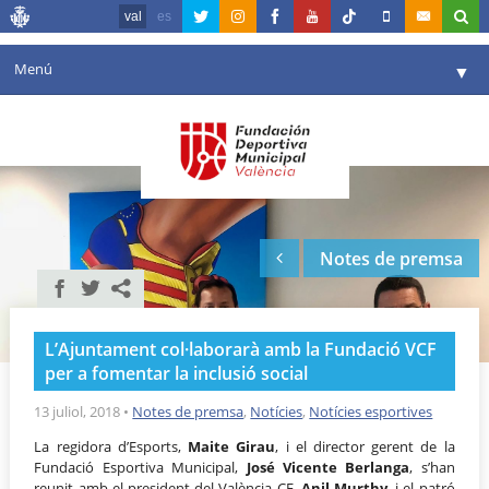
val
es
Menú
▼
La fundació
▼
Agenda
Instal·lacions
▼
Notes de premsa
Comunicació
▼
València en esport
▼
L’Ajuntament col·laborarà amb la Fundació VCF
Portal de Transparència
per a fomentar la inclusió social
Reserves
13 juliol, 2018
•
Notes de premsa
,
Notícies
,
Notícies esportives
▼
La regidora d’Esports,
Maite Girau
, i el director gerent de la
Fundació Esportiva Municipal,
José Vicente Berlanga
, s’han
reunit amb el president del València CF,
Anil Murthy
, i el patró