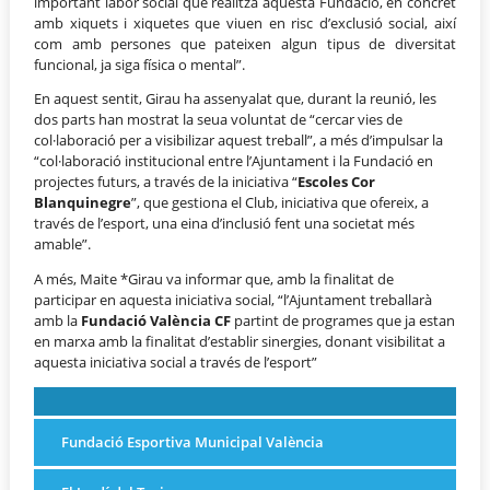
important labor social que realitza aquesta Fundació, en concret
amb xiquets i xiquetes que viuen en risc d’exclusió social, així
com amb persones que pateixen algun tipus de diversitat
funcional, ja siga física o mental”.
En aquest sentit, Girau ha assenyalat que, durant la reunió, les
dos parts han mostrat la seua voluntat de “cercar vies de
col·laboració per a visibilizar aquest treball”, a més d’impulsar la
“col·laboració institucional entre l’Ajuntament i la Fundació en
projectes futurs, a través de la iniciativa “
Escoles Cor
Blanquinegre
”, que gestiona el Club, iniciativa que ofereix, a
través de l’esport, una eina d’inclusió fent una societat més
amable”.
A més, Maite *Girau va informar que, amb la finalitat de
participar en aquesta iniciativa social, “l’Ajuntament treballarà
amb la
Fundació València CF
partint de programes que ja estan
en marxa amb la finalitat d’establir sinergies, donant visibilitat a
aquesta iniciativa social a través de l’esport”
Fundació Esportiva Municipal València