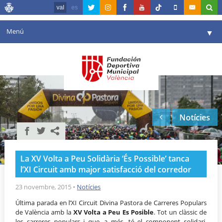
val
es
Menú
▼
La fundació
▼
Agenda
Instal·lacions
▼
Notícies
Comunicació
▼
València en esport
▼
La XV Volta a Peu Solidària ‘És Possible’ tanca
Portal de Transparència
l’XI Circuit amb major satisfacció del corredor
Reserves
23 novembre, 2015
•
Notícies
▼
Última parada en l’XI Circuit Divina Pastora de Carreres Populars
de València amb la
XV Volta a Peu Es Posible
. Tot un clàssic de
les carreres populars i que, a més, té el component solidari,