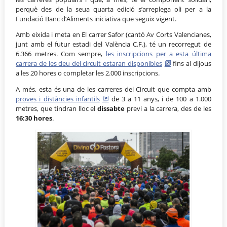
perquè des de la seua quarta edició s’arreplega oli per a la
Fundació Banc d’Aliments iniciativa que seguix vigent.
Amb eixida i meta en El carrer Safor (cantó Av Corts Valencianes,
junt amb el futur estadi del València C.F.), té un recorregut de
6.366 metres. Com sempre,
les inscripcions per a esta última
carrera de les deu del circuit estaran disponibles
fins al dijous
a les 20 hores o completar les 2.000 inscripcions.
A més, esta és una de les carreres del Circuit que compta amb
proves i distàncies infantils
de 3 a 11 anys, i de 100 a 1.000
metres, que tindran lloc el
dissabte
previ a la carrera, des de les
16:30 hores
.