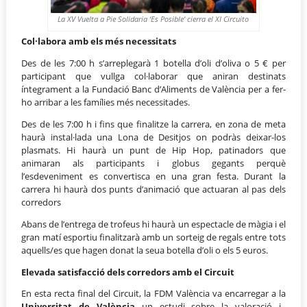
La XV Vuelta a Pie Solidaria ‘Es Posible’ cierra el XI Circuito
Col·labora amb els més necessitats
Des de les 7:00 h s’arreplegarà 1 botella d’oli d’oliva o 5 € per
participant que vullga col·laborar que aniran destinats
íntegrament a la Fundació Banc d’Aliments de València per a fer-
ho arribar a les famílies més necessitades.
Des de les 7:00 h i fins que finalitze la carrera, en zona de meta
haurà instal·lada una Lona de Desitjos on podràs deixar-los
plasmats. Hi haurà un punt de Hip Hop, patinadors que
animaran als participants i globus gegants perquè
l’esdeveniment es convertisca en una gran festa. Durant la
carrera hi haurà dos punts d’animació que actuaran al pas dels
corredors
Abans de l’entrega de trofeus hi haurà un espectacle de màgia i el
gran matí esportiu finalitzarà amb un sorteig de regals entre tots
aquells/es que hagen donat la seua botella d’oli o els 5 euros.
Elevada satisfacció dels corredors amb el Circuit
En esta recta final del Circuit, la FDM València va encarregar a la
Universitat de València
un estudi sobre la valoració i