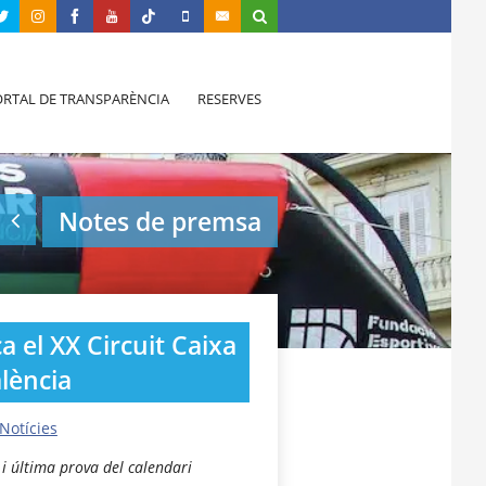
RTAL DE TRANSPARÈNCIA
RESERVES
Notes de premsa
a el XX Circuit Caixa
lència
Notícies
 i última prova del calendari