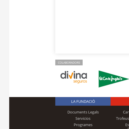
COLABORADORS
LA FUNDACIÓ
Documents Legals
Car
Servicios
Trofeus
Programes
E