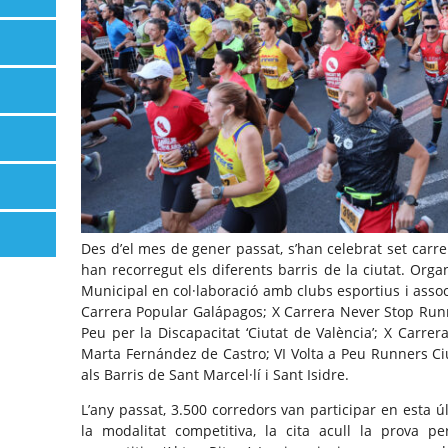
Des d’el mes de gener passat, s’han celebrat set carr
han recorregut els diferents barris de la ciutat. Orga
Municipal en col·laboració amb clubs esportius i associ
Carrera Popular Galápagos; X Carrera Never Stop Runni
Peu per la Discapacitat ‘Ciutat de València’; X Carrer
Marta Fernández de Castro; VI Volta a Peu Runners Ciut
als Barris de Sant Marcel·lí i Sant Isidre.
L’any passat, 3.500 corredors van participar en esta ú
la modalitat competitiva, la cita acull la prova 