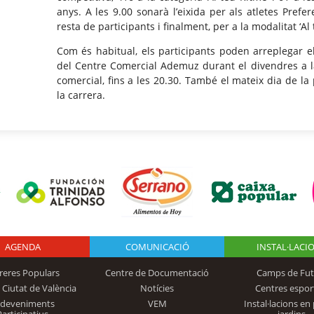
anys. A les 9.00 sonarà l’eixida per als atletes Prefe
resta de participants i finalment, per a la modalitat ‘Al 
Com és habitual, els participants poden arreplegar el
del Centre Comercial Ademuz durant el divendres a la
comercial, fins a les 20.30. També el mateix dia de la
la carrera.
AGENDA
Logo Fundación
COMUNICACIÓ
INSTAL·LACI
reres Populars
Centre de Documentació
Camps de Fut
 Ciutat de València
Notícies
Centres espor
Trinidad Alfonso
sdeveniments
VEM
Instal·lacions en 