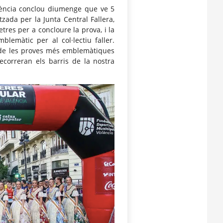
alència conclou diumenge que ve 5
zada per la Junta Central Fallera,
etres per a concloure la prova, i la
blemàtic per al col·lectiu faller.
a de les proves més emblemàtiques
recorreran els barris de la nostra