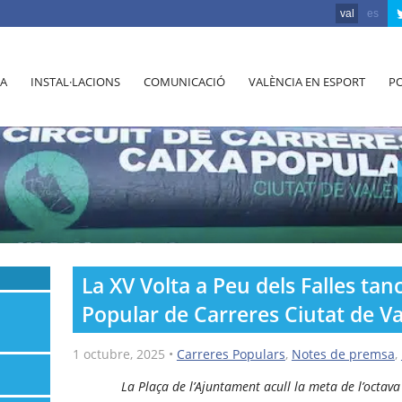
val
es
A
INSTAL·LACIONS
COMUNICACIÓ
VALÈNCIA EN ESPORT
PO
La XV Volta a Peu dels Falles tanc
Popular de Carreres Ciutat de Va
1 octubre, 2025
•
Carreres Populars
,
Notes de premsa
,
La Plaça de l’Ajuntament acull la meta de l’octava