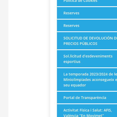
Política de Cookies
Reserves
Reserves
SOLICITUD DE DEVOLUCIÓN D
PRECIOS PÚBLICOS
Sol.licitud d’esdeveniments
esportius
La temporada 2023/2024 de l
Miniolimpiades aconsegueix e
seu equador
Portal de Transparència
Activitat Física i Salut: AFIS,
València “En Movimet”