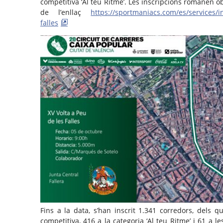
competitiva ‘Al teu Ritme’. Les inscripcions romanen ob
de l’enllaç
https://sportmaniacs.com/es/services/in
falles
Fins a la data, s’han inscrit 1.341 corredors, dels 
competitiva, 416 a la categoria ‘Al teu Ritme’ i 61 a 