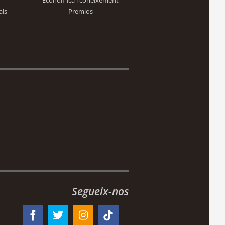
Econòmica i coneixement
als
Premios
Segueix-nos