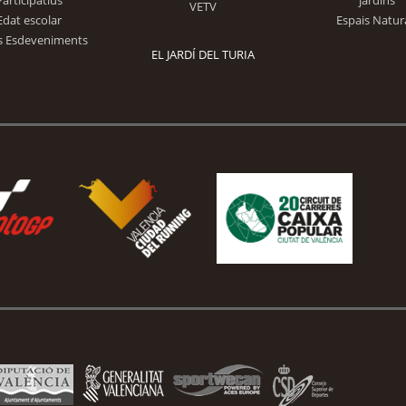
Participatius
jardins
VETV
Edat escolar
Espais Natur
s Esdeveniments
EL JARDÍ DEL TURIA