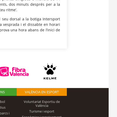
rents, dos minuts després per a la
teu ritme’.
 seu dorsal a la botiga Intersport
 vesprada i el dissabte en horari
 prova una hora abans de l’inici de
ONS
VALÈNCIA EN ESPORT
bol
Voluntariat Esportiu de
València
tius
Turisme i esport
parcs i