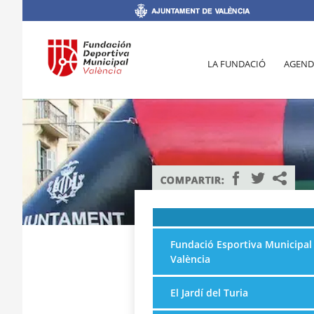
LA FUNDACIÓ
AGEND
Fundació Esportiva Municipal
València
El Jardí del Turia