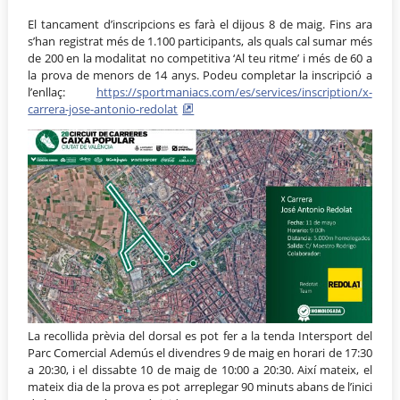
El tancament d’inscripcions es farà el dijous 8 de maig. Fins ara
s’han registrat més de 1.100 participants, als quals cal sumar més
de 200 en la modalitat no competitiva ‘Al teu ritme’ i més de 60 a
la prova de menors de 14 anys. Podeu completar la inscripció a
l’enllaç:
https://sportmaniacs.com/es/services/inscription/x-
carrera-jose-antonio-redolat
La recollida prèvia del dorsal es pot fer a la tenda Intersport del
Parc Comercial Ademús el divendres 9 de maig en horari de 17:30
a 20:30, i el dissabte 10 de maig de 10:00 a 20:30. Així mateix, el
mateix dia de la prova es pot arreplegar 90 minuts abans de l’inici