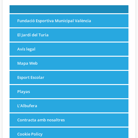
Fundació Esportiva Municipal València
El Jardí del Turia
Avís legal
Mapa Web
Esport Escolar
Playas
L’Albufera
Contracta amb nosaltres
Cookie Policy