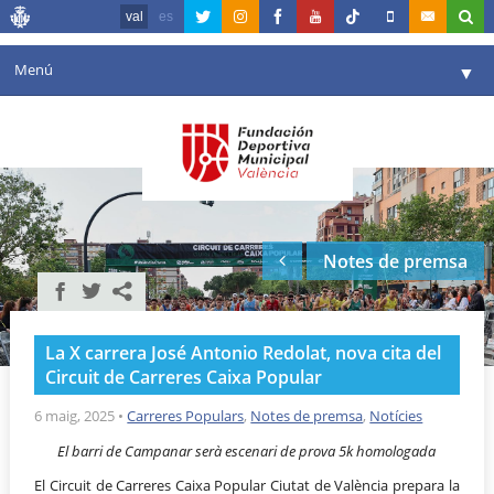
val
es
Menú
▼
La fundació
▼
Agenda
Instal·lacions
▼
Notes de premsa
Comunicació
▼
València en esport
▼
La X carrera José Antonio Redolat, nova cita del
Portal de Transparència
Circuit de Carreres Caixa Popular
Reserves
6 maig, 2025
•
Carreres Populars
,
Notes de premsa
,
Notícies
▼
El barri de Campanar serà escenari de prova 5k homologada
El Circuit de Carreres Caixa Popular Ciutat de València prepara la