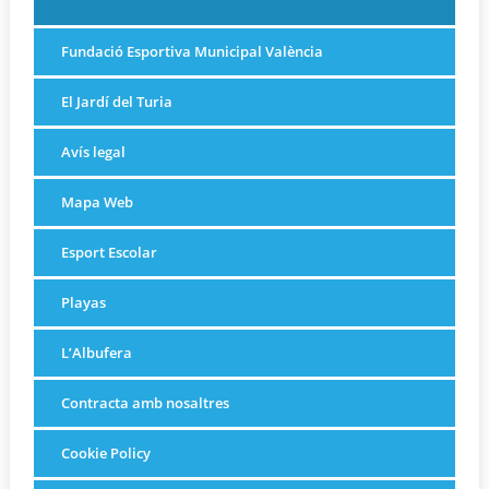
Fundació Esportiva Municipal València
El Jardí del Turia
Avís legal
Mapa Web
Esport Escolar
Playas
L’Albufera
Contracta amb nosaltres
Cookie Policy