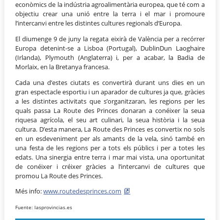
econòmics de la indústria agroalimentària europea, que té com a
objectiu crear una unió entre la terra i el mar i promoure
l’intercanvi entre les distintes cultures regionals d’Europa.
El diumenge 9 de juny la regata eixirà de València per a recórrer
Europa detenint-se a Lisboa (Portugal), DublinDun Laoghaire
(Irlanda), Plymouth (Anglaterra) i, per a acabar, la Badia de
Morlaix, en la Bretanya francesa.
Cada una d’estes ciutats es convertirà durant uns dies en un
gran espectacle esportiu i un aparador de cultures ja que, gràcies
a les distintes activitats que s’organitzaran, les regions per les
quals passa La Route des Princes donaran a conéixer la seua
riquesa agrícola, el seu art culinari, la seua història i la seua
cultura. D’esta manera, La Route des Princes es convertix no sols
en un esdeveniment per als amants de la vela, sinó també en
una festa de les regions per a tots els públics i per a totes les
edats. Una sinergia entre terra i mar mai vista, una oportunitat
de conéixer i créixer gràcies a l’intercanvi de cultures que
promou La Route des Princes.
Més info:
www.routedesprinces.com
Fuente: lasprovincias.es