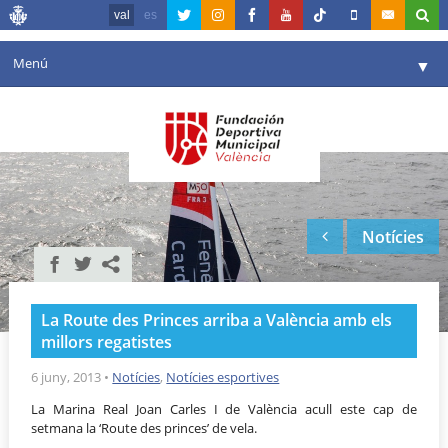
val
es
Menú
▼
La fundació
▼
Agenda
Instal·lacions
▼
Notícies
Comunicació
▼
València en esport
▼
La Route des Princes arriba a València amb els
Portal de Transparència
millors regatistes
Reserves
6 juny, 2013
•
Notícies
,
Notícies esportives
▼
La Marina Real Joan Carles I de València acull este cap de
setmana la ‘Route des princes’ de vela.