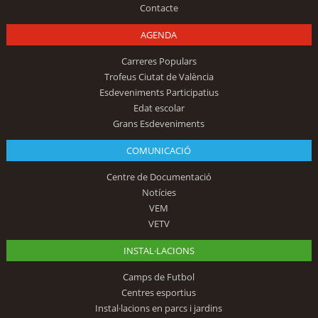
Contacte
AGENDA
Carreres Populars
Trofeus Ciutat de València
Esdeveniments Participatius
Edat escolar
Grans Esdeveniments
COMUNICACIÓ
Centre de Documentació
Notícies
VEM
VETV
INSTAL·LACIONS
Camps de Futbol
Centres esportius
Instal·lacions en parcs i jardins