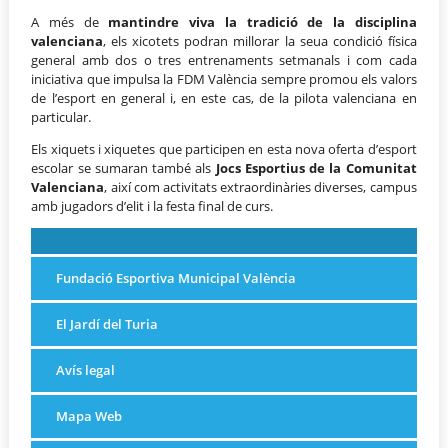
A més de
mantindre viva la tradició de la disciplina
valenciana
, els xicotets podran millorar la seua condició física
general amb dos o tres entrenaments setmanals i com cada
iniciativa que impulsa la FDM València sempre promou els valors
de l’esport en general i, en este cas, de la pilota valenciana en
particular.
Els xiquets i xiquetes que participen en esta nova oferta d’esport
escolar se sumaran també als
Jocs Esportius de la Comunitat
Valenciana
, així com activitats extraordinàries diverses, campus
amb jugadors d’elit i la festa final de curs.
Fundació Esportiva Municipal València
El Jardí del Turia
Avís legal
Mapa Web