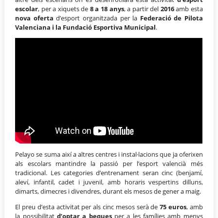
escolar
, per a xiquets de
8 a 18 anys
, a partir del
2016
amb esta
nova oferta
d’esport organitzada per la
Federació de Pilota
Valenciana i la Fundació Esportiva Municipal
.
Pelayo se suma així a altres centres i instal·lacions que ja oferixen
als escolars mantindre la passió per l’esport valencià més
tradicional. Les categories d’entrenament seran cinc (benjamí,
aleví, infantil, cadet i juvenil, amb horaris vespertins dilluns,
dimarts, dimecres i divendres, durant els mesos de gener a maig.
El preu d’esta activitat per als cinc mesos serà de
75 euros
, amb
la possibilitat
d’optar a beques
per a les famílies amb menys