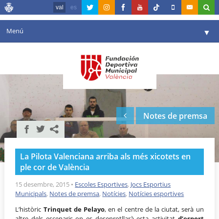
val
es
Menú
▼
La fundació
▼
Agenda
Instal·lacions
▼
Notes de premsa
Comunicació
▼
València en esport
▼
La Pilota Valenciana arriba als més xicotets en
Portal de Transparència
ple cor de València
Reserves
15 desembre, 2015
•
Escoles Esportives
,
Jocs Esportius
▼
Municipals
,
Notes de premsa
,
Notícies
,
Notícies esportives
L’històric
Trinquet de Pelayo
, en el centre de la ciutat, serà un
altre dels escenaris on es desenrotllarà esta activitat
d’esport