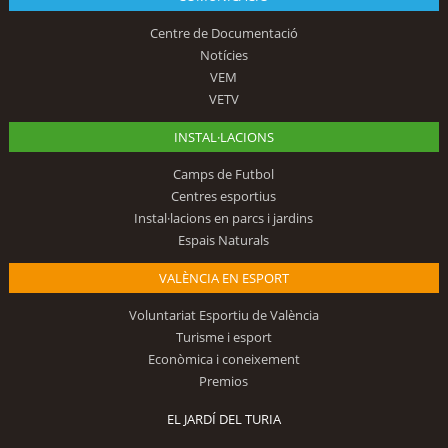
Centre de Documentació
Notícies
VEM
VETV
INSTAL·LACIONS
Camps de Futbol
Centres esportius
Instal·lacions en parcs i jardins
Espais Naturals
VALÈNCIA EN ESPORT
Voluntariat Esportiu de València
Turisme i esport
Econòmica i coneixement
Premios
EL JARDÍ DEL TURIA