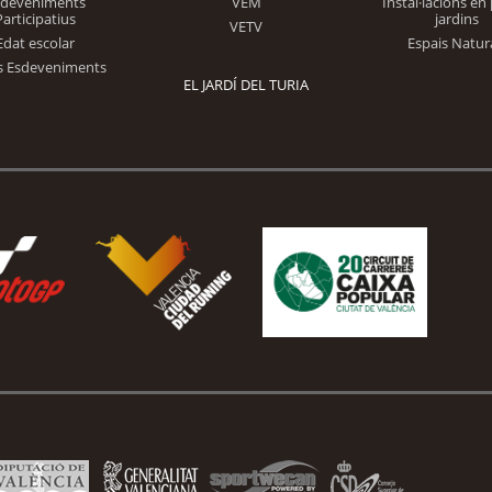
Trinidad Alfonso
sdeveniments
VEM
Instal·lacions en 
Participatius
jardins
VETV
Edat escolar
Espais Natur
s Esdeveniments
EL JARDÍ DEL TURIA