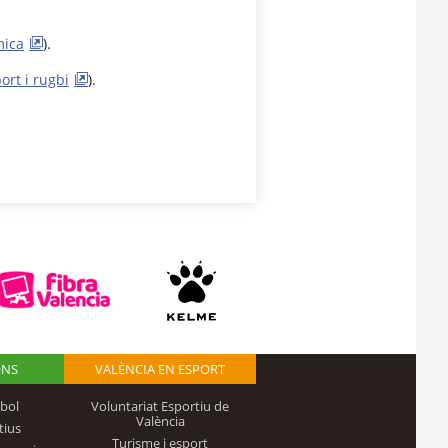
mica
).
rt i rugbi
).
.
ONS
VALÈNCIA EN ESPORT
bol
Voluntariat Esportiu de
València
tius
Turisme i esport