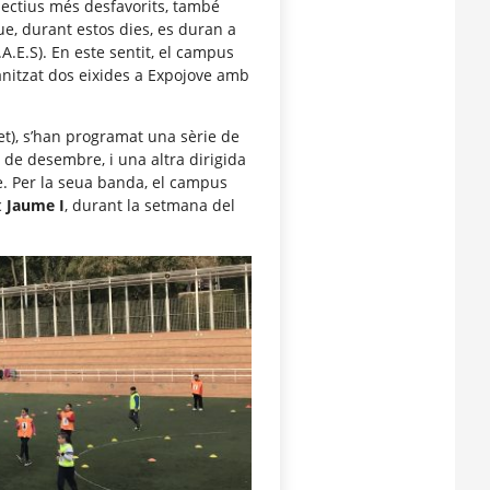
lectius més desfavorits, també
ue, durant estos dies, es duran a
.A.E.S). En este sentit, el campus
nitzat dos eixides a Expojove amb
et), s’han programat una sèrie de
1 de desembre, i una altra dirigida
e. Per la seua banda, el campus
c
Jaume I
, durant la setmana del