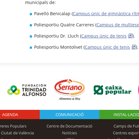
municipals de:
Pavelló Benicalap (
Campus únic de gimnàstica rít
Poliesportiu Quatre Carreres (
Campus de multiespo
Poliesportiu Dr. Lluch (
Campus únic de tenis
).
Poliesportiu Montolivet (
Campus únic de tenis
)
AGENDA
Logo Fundación
COMUNICACIÓ
INSTAL·LACI
reres Populars
Centre de Documentació
Camps de Fut
 Ciutat de València
Notícies
Centres espor