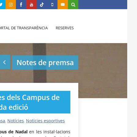
RTAL DE TRANSPARÈNCIA
RESERVES
Notes de premsa
es dels Campus de
ada edició
msa
,
Notícies
,
Notícies esportives
us de Nadal
en les instal·lacions