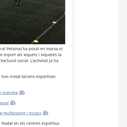
ral Petxina) ha posat en marxa el
te esport als xiquets i xiquetes la
xclusió social. L’activitat ja ha
tres instal·lacions esportives
i esgrima
).
quei
).
 multiesport i escacs
).
 Nadal en els centres esportius