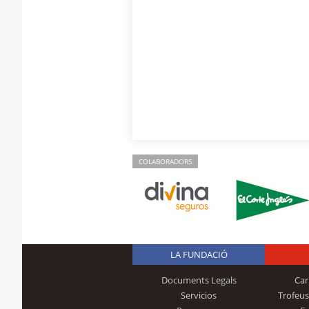
COLABORADORS
LA FUNDACIÓ
Documents Legals
Car
Servicios
Trofeus