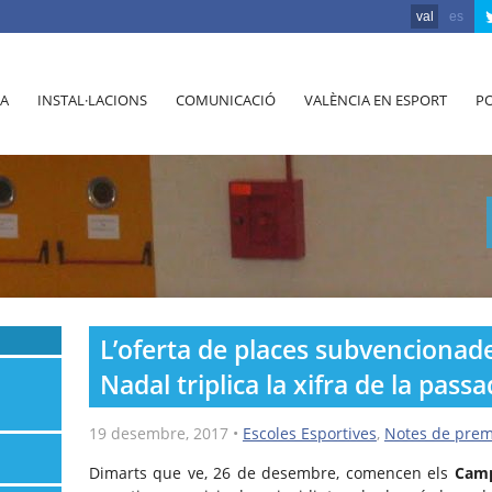
val
es
A
INSTAL·LACIONS
COMUNICACIÓ
VALÈNCIA EN ESPORT
PO
L’oferta de places subvencionad
Nadal triplica la xifra de la pass
19 desembre, 2017
•
Escoles Esportives
,
Notes de pre
Dimarts que ve, 26 de desembre, comencen els
Camp