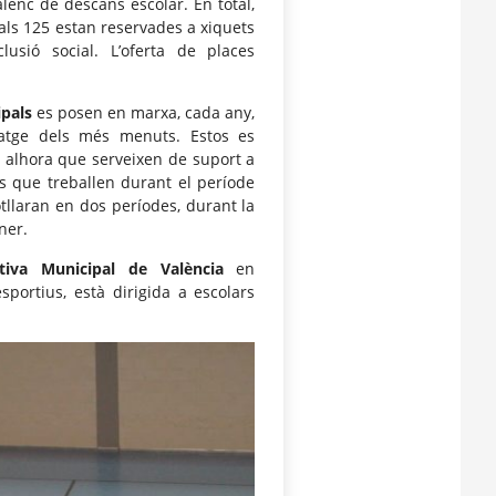
lenc de descans escolar. En total,
uals 125 estan reservades a xiquets
lusió social. L’oferta de places
ipals
es posen en marxa, cada any,
tatge dels més menuts. Estos es
, alhora que serveixen de suport a
res que treballen durant el període
llaran en dos períodes, durant la
ner.
tiva Municipal de València
en
sportius, està dirigida a escolars