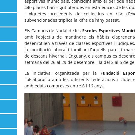
esportives municipals, coincidint amb el període nada
440 places han sigut oferides en esta edició, de les q
i xiquetes procedents de col·lectius en risc d’exc
subvencionades triplica la xifra de l’any passat.
Els Campus de Nadal de les
Escoles Esportives Munic
amb l’objectiu de mantindre els hàbits d’aprenen
desenrotllen a través de classes esportives i lúdiques
la conciliació laboral i familiar d’aquells pares i ma
de descans hivernal. Enguany, els campus es desenrot
setmana del 26 al 29 de desembre, i la del 2 al 5 de ge
La iniciativa, organitzada per la
Fundació Espor
col·laboració amb les diferents federacions i clubs e
amb edats compreses entre 6 i 16 anys.