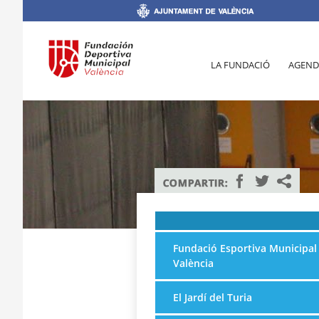
LA FUNDACIÓ
AGEND
Fundació Esportiva Municipal
València
El Jardí del Turia