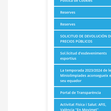
Política de Cookies
Reserves
Reserves
SOLICITUD DE DEVOLUCIÓN D
PRECIOS PÚBLICOS
Sol.licitud d’esdeveniments
esportius
La temporada 2023/2024 de l
Miniolimpiades aconsegueix e
seu equador
Portal de Transparència
Activitat Física i Salut: AFIS,
València “En Movimet”