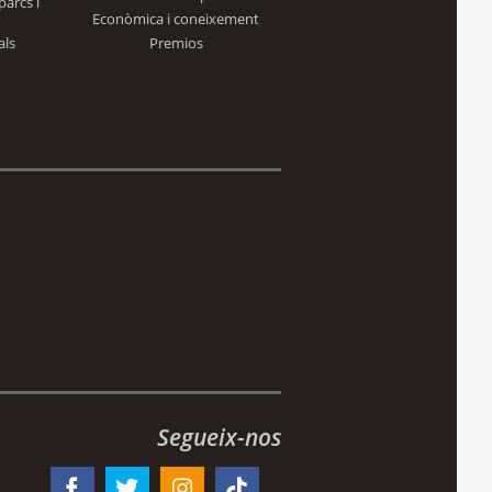
parcs i
Econòmica i coneixement
als
Premios
Segueix-nos