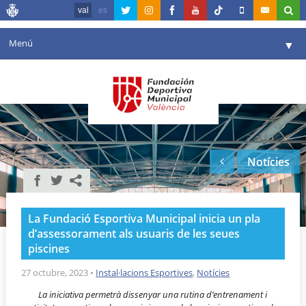
val
es
Menú
▼
La fundació
▼
Agenda
Instal·lacions
▼
Notícies
Comunicació
▼
València en esport
▼
La Fundació Esportiva Municipal inicia un pla
Portal de Transparència
d’assessorament als usuaris de les seues
piscines
Reserves
▼
27 octubre, 2023
•
Instal·lacions Esportives
,
Notícies
La iniciativa permetrà dissenyar una rutina d’entrenament i