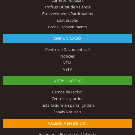
Carreres Populars
Trofeus Ciutat de València
Esdeveniments Participatius
Edat escolar
Grans Esdeveniments
COMUNICACIÓ
Centre de Documentació
Notícies
VEM
VETV
INSTAL·LACIONS
Camps de Futbol
Centres esportius
Instal·lacions en parcs i jardins
Espais Naturals
VALÈNCIA EN ESPORT
Voluntariat Esportiu de València