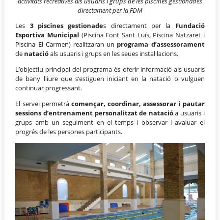
activitats recreatives als usuaris i grups de les piscines gestionades
directament per la FDM
Les
3 piscines gestionade
s directament per la
Fundació
Esportiva Municipal
(Piscina Font Sant Luís, Piscina Natzaret i
Piscina El Carmen) realitzaran un
programa
d’assessorament
de
natació
als usuaris i grups en les seues instal·lacions.
L’objectiu principal del programa és oferir informació als usuaris
de bany lliure que s’estiguen iniciant en la natació o vulguen
continuar progressant.
El servei permetrà
començar, coordinar, assessorar i pautar
sessions d’entrenament personalitzat de natació
a usuaris i
grups amb un seguiment en el temps i observar i avaluar el
progrés de les persones participants.