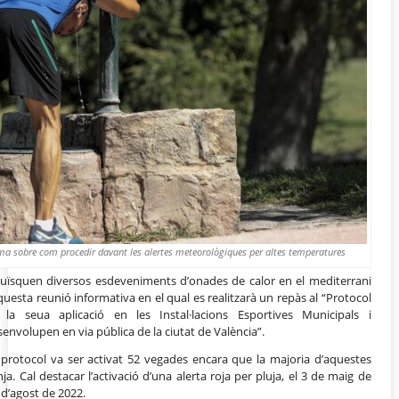
ma sobre com procedir davant les alertes meteorològiques per altes temperatures
duïsquen diversos esdeveniments d’onades de calor en el mediterrani
uesta reunió informativa en el qual es realitzarà un repàs al “Protocol
la seua aplicació en les Instal·lacions Esportives Municipals i
nvolupen en via pública de la ciutat de València”.
t protocol va ser activat 52 vegades encara que la majoria d’aquestes
nja. Cal destacar l’activació d’una alerta roja per pluja, el 3 de maig de
3 d’agost de 2022.