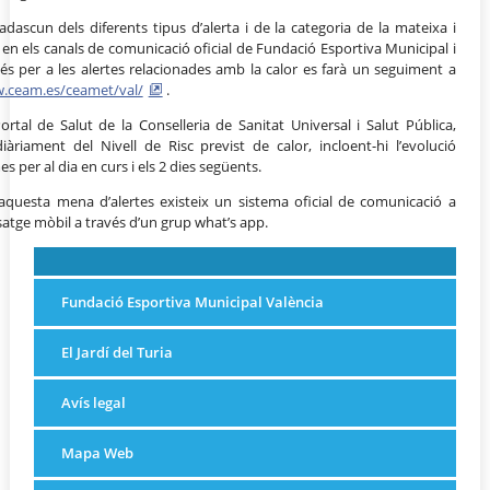
adascun dels diferents tipus d’alerta i de la categoria de la mateixa i
n els canals de comunicació oficial de Fundació Esportiva Municipal i
s per a les alertes relacionades amb la calor es farà un seguiment a
w.ceam.es/ceamet/val/
.
rtal de Salut de la Conselleria de Sanitat Universal i Salut Pública,
iàriament del Nivell de Risc previst de calor, incloent-hi l’evolució
 per al dia en curs i els 2 dies següents.
aquesta mena d’alertes existeix un sistema oficial de comunicació a
ssatge mòbil a través d’un grup what’s app.
Fundació Esportiva Municipal València
El Jardí del Turia
Avís legal
Mapa Web