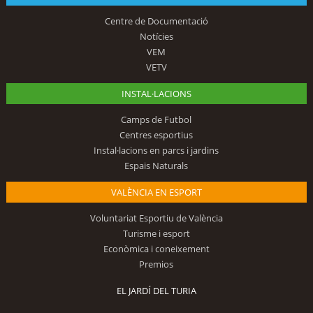
Centre de Documentació
Notícies
VEM
VETV
INSTAL·LACIONS
Camps de Futbol
Centres esportius
Instal·lacions en parcs i jardins
Espais Naturals
VALÈNCIA EN ESPORT
Voluntariat Esportiu de València
Turisme i esport
Econòmica i coneixement
Premios
EL JARDÍ DEL TURIA