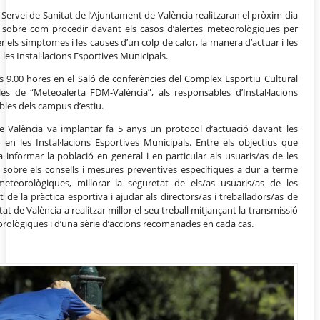
 Servei de Sanitat de l’Ajuntament de València realitzaran el pròxim dia
 sobre com procedir davant els casos d’alertes meteorològiques per
 els símptomes i les causes d’un colp de calor, la manera d’actuar i les
les Instal·lacions Esportives Municipals.
es 9.00 hores en el Saló de conferències del Complex Esportiu Cultural
bles de “Meteoalerta FDM-València”, als responsables d’Instal·lacions
bles dels campus d’estiu.
e València va implantar fa 5 anys un protocol d’actuació davant les
 en les Instal·lacions Esportives Municipals. Entre els objectius que
informar la població en general i en particular als usuaris/as de les
s sobre els consells i mesures preventives específiques a dur a terme
eteorològiques, millorar la seguretat de els/as usuaris/as de les
t de la pràctica esportiva i ajudar als directors/as i treballadors/as de
utat de València a realitzar millor el seu treball mitjançant la transmissió
orològiques i d’una sèrie d’accions recomanades en cada cas.