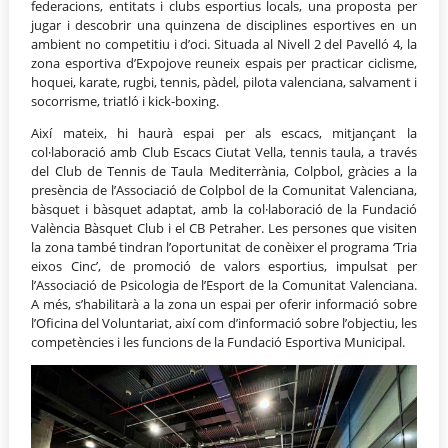
federacions, entitats i clubs esportius locals, una proposta per
jugar i descobrir una quinzena de disciplines esportives en un
ambient no competitiu i d’oci. Situada al Nivell 2 del Pavelló 4, la
zona esportiva d’Expojove reuneix espais per practicar ciclisme,
hoquei, karate, rugbi, tennis, pàdel, pilota valenciana, salvament i
socorrisme, triatló i kick-boxing.
Així mateix, hi haurà espai per als escacs, mitjançant la
col·laboració amb Club Escacs Ciutat Vella, tennis taula, a través
del Club de Tennis de Taula Mediterrània, Colpbol, gràcies a la
presència de l’Associació de Colpbol de la Comunitat Valenciana,
bàsquet i bàsquet adaptat, amb la col·laboració de la Fundació
València Bàsquet Club i el CB Petraher. Les persones que visiten
la zona també tindran l’oportunitat de conèixer el programa ‘Tria
eixos Cinc’, de promoció de valors esportius, impulsat per
l’Associació de Psicologia de l’Esport de la Comunitat Valenciana.
A més, s’habilitarà a la zona un espai per oferir informació sobre
l’Oficina del Voluntariat, així com d’informació sobre l’objectiu, les
competències i les funcions de la Fundació Esportiva Municipal.