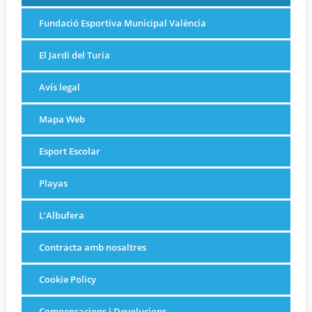
Fundació Esportiva Municipal València
El Jardí del Turia
Avís legal
Mapa Web
Esport Escolar
Playas
L’Albufera
Contracta amb nosaltres
Cookie Policy
Compensacions i Devolucions