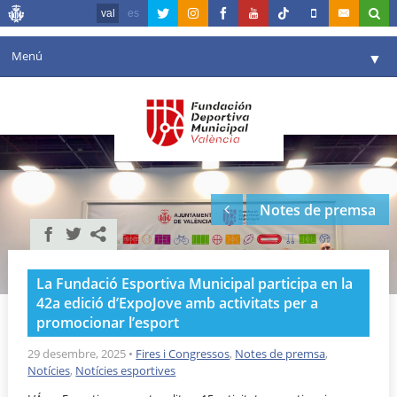
val
es
Menú
▼
La fundació
▼
Agenda
Instal·lacions
▼
Notes de premsa
Comunicació
▼
València en esport
▼
La Fundació Esportiva Municipal participa en la
Portal de Transparència
42a edició d’ExpoJove amb activitats per a
promocionar l’esport
Reserves
▼
29 desembre, 2025
•
Fires i Congressos
,
Notes de premsa
,
Notícies
,
Notícies esportives