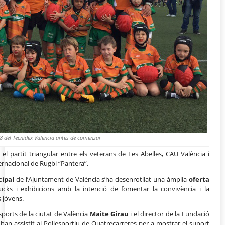
8 del Tecnidex Valencia antes de comenzar
el partit triangular entre els veterans de Les Abelles, CAU València i
ernacional de Rugbi “Pantera”.
cipal
de l’Ajuntament de València s’ha desenrotllat una àmplia
oferta
ucks i exhibicions amb la intenció de fomentar la convivència i la
s jóvens.
sports de la ciutat de València
Maite Girau
i el director de la Fundació
han assistit al Poliesportiu de Quatrecarreres per a mostrar el suport