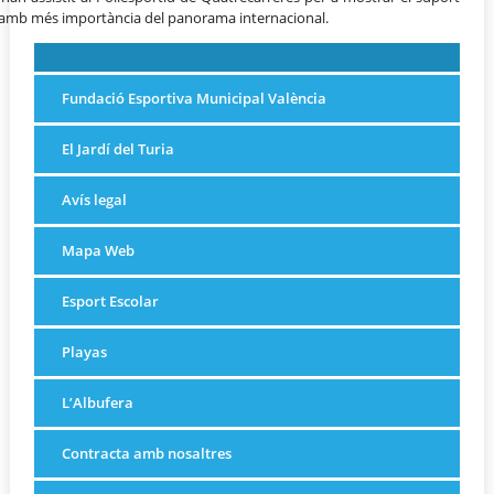
ils amb més importància del panorama internacional.
Fundació Esportiva Municipal València
El Jardí del Turia
Avís legal
Mapa Web
Esport Escolar
Playas
L’Albufera
Contracta amb nosaltres