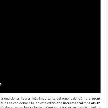
a una de les figures més importants del rugbi valencià
ha crescut
 clubs es van donar cita, en esta edició s’ha
incrementat fins als 12
.
de Valréas i els millors clubs de la Comunitat Valenciana no s’han volgut