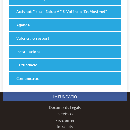
Activitat Física i Salut: AFIS, València “En Movimet”
Agenda
València en esport
Instal·lacions
La fundació
Comunicació
LA FUNDACIÓ
Documents Legals
Servicios
Programes
Intranets