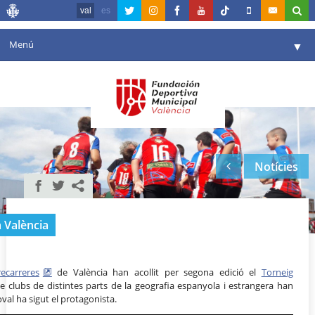
val
es
Menú
▼
La fundació
▼
Agenda
Instal·lacions
▼
Notícies
Comunicació
▼
València en esport
▼
a València
Portal de Transparència
Reserves
▼
ecarreres
de València han acollit per segona edició el
Torneig
e clubs de distintes parts de la geografia espanyola i estrangera han
oval ha sigut el protagonista.