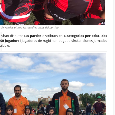
 de Valréas ultima los detalles antes del partido
ó s’han disputat
125 partits
distribuïts en
4 categories per edat, des
00 jugadors
i jugadores de rugbi han pogut disfrutar d’unes jornades
alable.