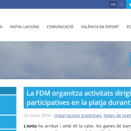
val
es
A
INSTAL·LACIONS
COMUNICACIÓ
VALÈNCIA EN ESPORT
PO
La FDM organitza activitats dirigi
participatives en la platja durant 
26 juliol, 2016
•
Instal·lacions Esportives
,
Notes de pre
L’estiu
ha arribat i amb ell la calor, les ganes de bany