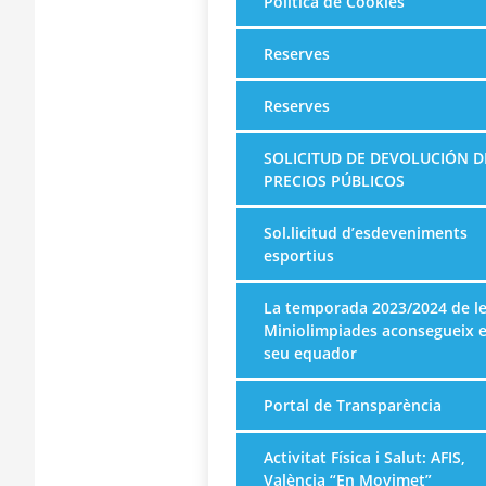
Política de Cookies
Reserves
Reserves
SOLICITUD DE DEVOLUCIÓN D
PRECIOS PÚBLICOS
Sol.licitud d’esdeveniments
esportius
La temporada 2023/2024 de l
Miniolimpiades aconsegueix e
seu equador
Portal de Transparència
Activitat Física i Salut: AFIS,
València “En Movimet”