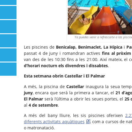
Ya puedes venir a refrescarte a las pisci
Les piscines de
Benicalap, Benimaclet, La Hípica
i
Pa
passat 4 de juny i romandran actives
fins al pròxi
van des de les 10:30 fins a les 21:00. Així mateix, el
d’horari nocturn els divendres i dissabtes
.
Esta setmana obrin Castellar i El Palmar
A més, la piscina de
Castellar
inaugura la seua tempo
juny
, encara que serà la primera a tancar, el
21 d’ag
El Palmar
serà l’última a obrir les seues portes, el
25 
al
4 de setembre
.
A més del bany lliure, les sis piscines oferixen
2.2
diferents activitats aquàtiques
, com a cursos de nat
o matronatació.