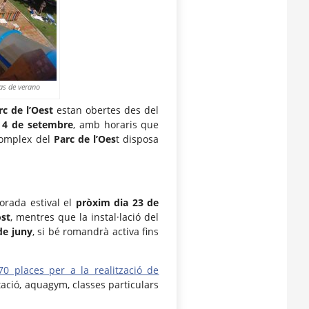
nas de verano
rc de l’Oest
estan obertes des del
m 4 de setembre
, amb horaris que
 complex del
Parc de l’Oes
t disposa
rada estival el
pròxim dia 23 de
ost
, mentres que la instal·lació del
de juny
, si bé romandrà activa fins
70 places per a la realització de
ació, aquagym, classes particulars