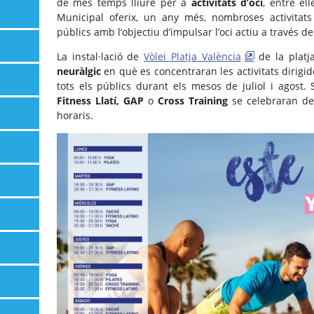
de més temps lliure per a
activitats d’oci
, entre ell
Municipal oferix, un any més, nombroses activitats 
públics amb l’objectiu d’impulsar l’oci actiu a través de 
La instal·lació de
Vòlei Platja València
de la platj
neuràlgic
en què es concentraran les activitats dirigi
tots els públics durant els mesos de juliol i agost.
Fitness Llatí, GAP
o
Cross Training
se celebraran d
horaris.