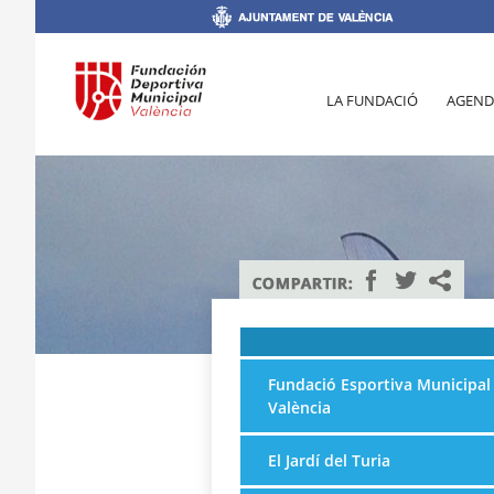
LA FUNDACIÓ
AGEND
Fundació Esportiva Municipal
València
El Jardí del Turia