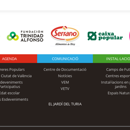
AGENDA
Logo Fundación
COMUNICACIÓ
INSTAL·LACI
reres Populars
Centre de Documentació
Camps de Fut
 Ciutat de València
Notícies
Centres espor
Trinidad Alfonso
sdeveniments
VEM
Instal·lacions en 
Participatius
jardins
VETV
Edat escolar
Espais Natur
s Esdeveniments
EL JARDÍ DEL TURIA