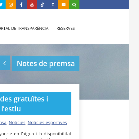
RTAL DE TRANSPARÈNCIA
RESERVES
Notes de premsa
des gratuïtes i
l’estiu
msa
,
Notícies
,
Notícies esportives
ar-se en l’aigua i la disponibilitat