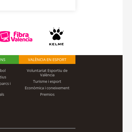
ONS
VALÈNCIA EN ESPORT
bol
Voluntariat Esportiu de
València
tius
Turisme i esport
parcs i
Econòmica i coneixement
als
Premios