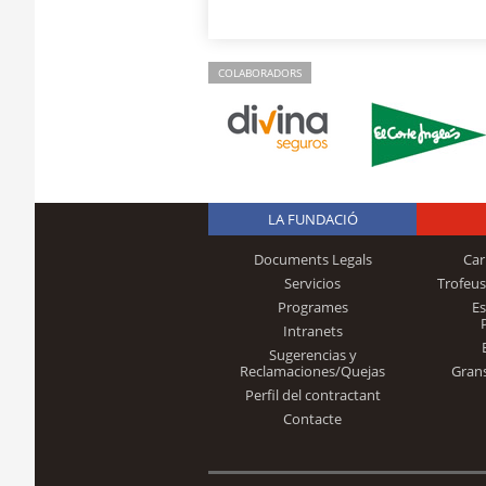
COLABORADORS
LA FUNDACIÓ
Documents Legals
Car
Servicios
Trofeus
Programes
E
Intranets
Sugerencias y
Reclamaciones/Quejas
Gran
Perfil del contractant
Contacte