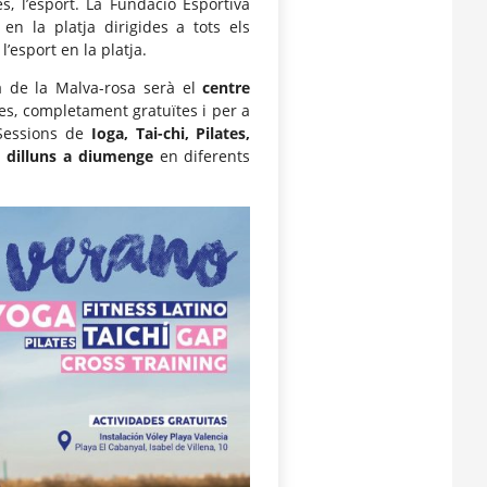
es, l’esport. La Fundació Esportiva
en la platja dirigides a tots els
l’esport en la platja.
a de la Malva-rosa serà el
centre
des, completament gratuïtes i per a
 Sessions de
Ioga, Tai-chi, Pilates,
e
dilluns a diumenge
en diferents