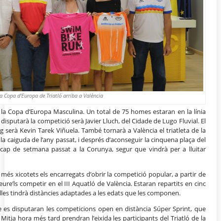
a Copa d’Europa de Triatló arriba a València
de la Copa d’Europa Masculina. Un total de 75 homes estaran en la línia
e disputarà la competició serà Javier Lluch, del Cidade de Lugo Fluvial. El
g serà Kevin Tarek Viñuela. També tornarà a València el triatleta de la
a caiguda de l’any passat, i després d’aconseguir la cinquena plaça del
 cap de setmana passat a la Corunya, segur que vindrà per a lluitar
 més xicotets els encarregats d’obrir la competició popular, a partir de
re’ls competir en el III Aquatló de València. Estaran repartits en cinc
elles tindrà distàncies adaptades a les edats que les componen.
e es disputaran les competicions open en distància Súper Sprint, que
Mitja hora més tard prendran l’eixida les participants del Triatló de la