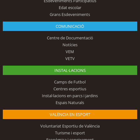
Esdeveniments Participatius
Edat escolar
Grans Esdeveniments
COMUNICACIÓ
Centre de Documentació
Notícies
VEM
VETV
INSTAL·LACIONS
Camps de Futbol
Centres esportius
Instal·lacions en parcs i jardins
Espais Naturals
VALÈNCIA EN ESPORT
Voluntariat Esportiu de València
Turisme i esport
Econòmica i coneixement