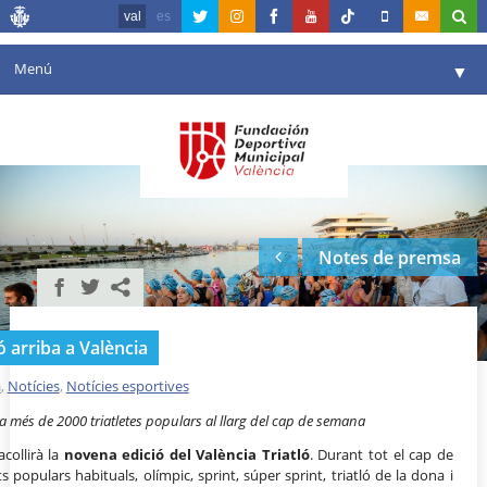
val
es
Menú
▼
La fundació
▼
Agenda
Instal·lacions
▼
Notes de premsa
Comunicació
▼
València en esport
▼
ó arriba a València
Portal de Transparència
a
,
Notícies
,
Notícies esportives
Reserves
▼
à a més de 2000 triatletes populars al llarg del cap de semana
collirà la
novena edició del València Triatló
. Durant tot el cap de
populars habituals, olímpic, sprint, súper sprint, triatló de la dona i