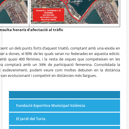
nsulta horaris d’afectació al tràfic
sent un dels punts forts d’aquest triatló, comptant amb una eixida en
 per a dones, el 90% de les quals seran no federades en aquesta edició.
b quasi 400 fèmines, i la resta de xiques que competeixen en les
rova comptarà amb un 34% de participació femenina. Consolidada la
st esdeveniment, podem veure com moltes debuten en la distància
s van evolucionant i competint en distàncies més llargues.
Fundació Esportiva Municipal València
El Jardí del Turia