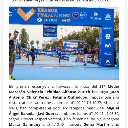
Els primers espanyols a travessar la meta del
31º Medio
Maratón Valencia Trinidad Alfonso Zurich
han sigut
Juan
Antonio ‘Chiki’ Pérez
i
Fatima Ouhaddou
, imposant-se a la
resta d’atletes amb unes marques d’1.02:22 i 1.10:37. Al costat
d’ells, han completat el podi en categoria masculina,
Miguel
Ángel Barzola
i
Javi Guerra
, amb uns temps d’1.02:41 i 1.03:39,
segon i tercer respectivament, i en femenina, ha sigut segona
Marta Galimany
amb 1.10:49, i tercera
Gema Martin
amb