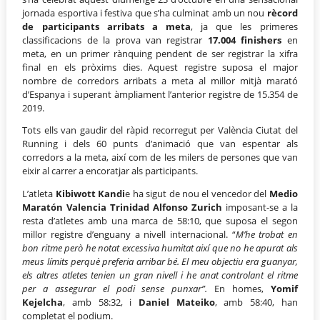
jornada esportiva i festiva que s’ha culminat amb un nou
rècord
de participants arribats a meta
, ja que les primeres
classificacions de la prova van registrar
17.004 finishers
en
meta, en un primer rànquing pendent de ser registrar la xifra
final en els pròxims dies. Aquest registre suposa el major
nombre de corredors arribats a meta al millor mitjà marató
d’Espanya i superant àmpliament l’anterior registre de 15.354 de
2019.
Tots ells van gaudir del ràpid recorregut per València Ciutat del
Running i dels 60 punts d’animació que van espentar als
corredors a la meta, així com de les milers de persones que van
eixir al carrer a encoratjar als participants.
L’atleta
Kibiwott Kandi
e ha sigut de nou el vencedor del
Medio
Maratón Valencia Trinidad Alfonso Zurich
imposant-se a la
resta d’atletes amb una marca de 58:10, que suposa el segon
millor registre d’enguany a nivell internacional. “
M’he trobat en
bon ritme però he notat excessiva humitat així que no he apurat als
meus límits perquè preferia arribar bé. El meu objectiu era guanyar,
els altres atletes tenien un gran nivell i he anat controlant el ritme
per a assegurar el podi sense punxar”.
En homes,
Yomif
Kejelcha
, amb 58:32, i
Daniel Mateiko
, amb 58:40, han
completat el podium.