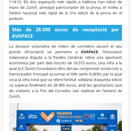
1.14:15. Els dos espanyols més ràpids a València han rebut de
mans de Zurich, principal patrocinador de la prova, el trofeu a
l’atleta nacional més ràpid de la 31a edició de la prova en el
podium.
Més de 28.000 euros de recaptació per
AVAPACE
La donació voluntària de milers de corredors durant el seu
procés d’inscripció va permetre a
AVAPACE
, l’Associació
Valenciana d’ajuda a la Paràlisi Cerebral, rebre una aportació
econòmica per part dels inscrits de 18.573 euros. Una xifra a la
qual la Z Zurich Foundation dins del seu compromís social com a
Patrocinador Principal va sumar el 50% (amb 9.287€), per la qual
cosa la xifra total que va rebre l’entitat solidària d’aquesta edició
va superar finalment els 28 000 euros, amb les aportacions que
els visitants a la Fira del Corredor van realitzar en l’estand de
Zurich.