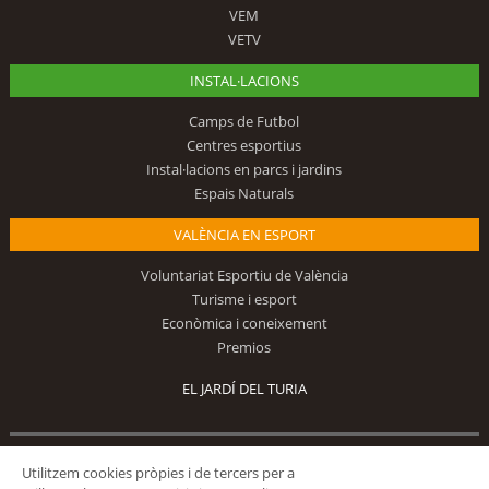
VEM
VETV
INSTAL·LACIONS
Camps de Futbol
Centres esportius
Instal·lacions en parcs i jardins
Espais Naturals
VALÈNCIA EN ESPORT
Voluntariat Esportiu de València
Turisme i esport
Econòmica i coneixement
Premios
EL JARDÍ DEL TURIA
Segueix-nos
Utilitzem cookies pròpies i de tercers per a