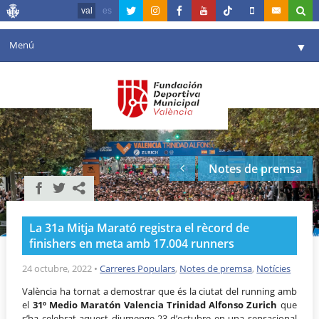
val
es
Menú
▼
La fundació
▼
Agenda
Instal·lacions
▼
Notes de premsa
Comunicació
▼
València en esport
▼
La 31a Mitja Marató registra el rècord de
Portal de Transparència
finishers en meta amb 17.004 runners
Reserves
24 octubre, 2022
•
Carreres Populars
,
Notes de premsa
,
Notícies
▼
València ha tornat a demostrar que és la ciutat del running amb
el
31º Medio Maratón Valencia Trinidad Alfonso Zurich
que
s’ha celebrat aquest diumenge 23 d’octubre en una sensacional