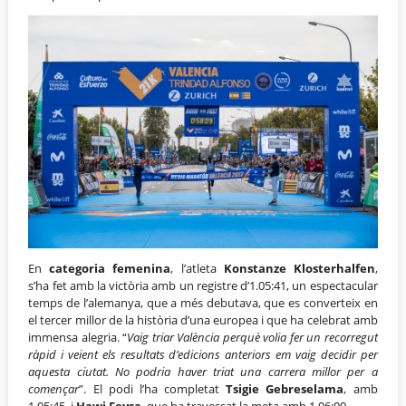
En
categoria femenina
, l’atleta
Konstanze Klosterhalfen
,
s’ha fet amb la victòria amb un registre d’1.05:41, un espectacular
temps de l’alemanya, que a més debutava, que es converteix en
el tercer millor de la història d’una europea i que ha celebrat amb
immensa alegria. “
Vaig triar València perquè volia fer un recorregut
ràpid i veient els resultats d’edicions anteriors em vaig decidir per
aquesta ciutat. No podria haver triat una carrera millor per a
començar
”. El podi l’ha completat
Tsigie Gebreselama
, amb
1.05:45, i
Hawi Feysa
, que ha travessat la meta amb 1.06:00.