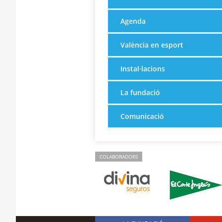
Agenda
València en esport
Instal·lacions
La fundació
Comunicació
COLABORADORS