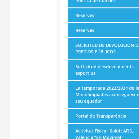
Política de Cookies
Reserves
Reserves
SOLICITUD DE DEVOLUCIÓN D
PRECIOS PÚBLICOS
Sol.licitud d’esdeveniments
esportius
La temporada 2023/2024 de l
Miniolimpiades aconsegueix e
seu equador
Portal de Transparència
Activitat Física i Salut: AFIS,
València “En Movimet”