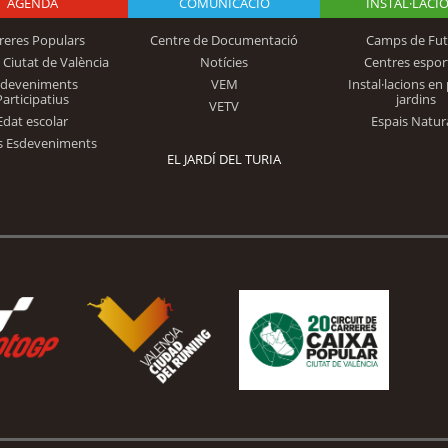
AGENDA
Logo Fundación
COMUNICACIÓ
INSTAL·LACI
reres Populars
Centre de Documentació
Camps de Fut
 Ciutat de València
Notícies
Centres espor
Trinidad Alfonso
sdeveniments
VEM
Instal·lacions en 
Participatius
jardins
VETV
Edat escolar
Espais Natur
s Esdeveniments
EL JARDÍ DEL TURIA