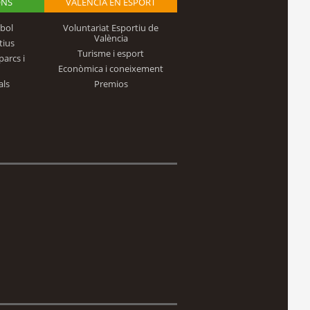
ONS
VALÈNCIA EN ESPORT
bol
Voluntariat Esportiu de
València
tius
Turisme i esport
parcs i
Econòmica i coneixement
als
Premios