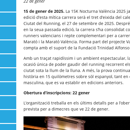
22 de gener
15 de gener de 2025.
La 15K Nocturna València 2025 ja
edició d’esta mítica carrera serà el tret d’eixida del c
Ciutat del Running, el 27 de setembre de 2025. Després
en la seua passada edició, la carrera s’ha consolidat c
runners valencians i repte complementari per a carrer
Marató i la Marató València. Forma part del projecte V
compta amb el suport de la Fundació Trinidad Alfonso 
Amb un traçat rapidíssim i un ambient espectacular, 
ocasió única de poder gaudir del running recorrent el
ciutat sota la llum de la lluna. A més, la prova continu
història en 15 quilòmetres sobre sòl espanyol, tant e
masculina, que es va establir en edicions anteriors.
Obertura d’inscripcions: 22 gener
L’organització treballa en els últims detalls per a l’obe
prevista per a dimecres que ve 22 de gener.