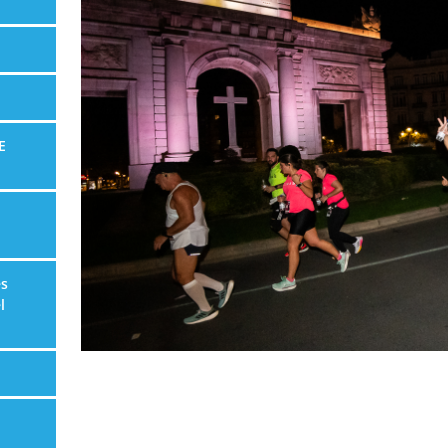
E
es
l