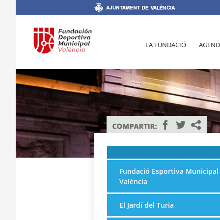
LA FUNDACIÓ
AGEND
Fundació Esportiva Municipal
València
El Jardí del Turia