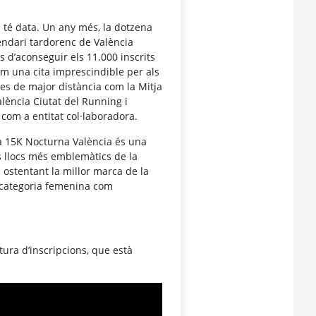
 té data. Un any més, la dotzena
alendari tardorenc de València
 d’aconseguir els 11.000 inscrits
om una cita imprescindible per als
es de major distància com la Mitja
alència Ciutat del Running i
com a entitat col·laboradora.
la 15K Nocturna València és una
s llocs més emblemàtics de la
a ostentant la millor marca de la
n categoria femenina com
rtura d’inscripcions, que està