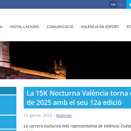
val
es
A
INSTAL·LACIONS
COMUNICACIÓ
VALÈNCIA EN ESPORT
PO
La 15K Nocturna València torna 
de 2025 amb el seu 12a edició
15 gener, 2025
•
Notícies
La carrera nocturna més representativa de València Ciutat