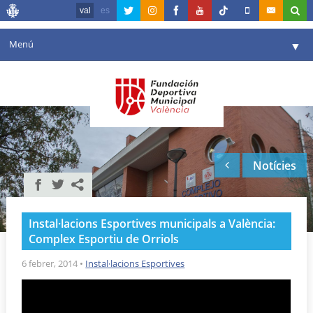
val
es
Menú
▼
La fundació
▼
Agenda
Instal·lacions
▼
Notícies
Comunicació
▼
València en esport
▼
Instal·lacions Esportives municipals a València:
Portal de Transparència
Complex Esportiu de Orriols
Reserves
6 febrer, 2014
•
Instal·lacions Esportives
▼