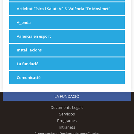
Activitat Física i Salut: AFIS, València “En Movimet”
Agenda
València en esport
Instal·lacions
La fundació
Comunicació
LA FUNDACIÓ
Documents Legals
Servicios
Programes
Intranets
Sugerencias y Reclamaciones/Quejas