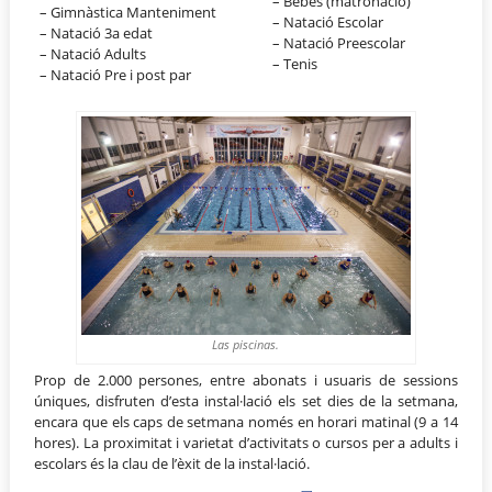
– Bebés (matronació)
– Gimnàstica Manteniment
– Natació Escolar
– Natació 3a edat
– Natació Preescolar
– Natació Adults
– Tenis
– Natació Pre i post par
Las piscinas.
Prop de 2.000 persones, entre abonats i usuaris de sessions
úniques, disfruten d’esta instal·lació els set dies de la setmana,
encara que els caps de setmana només en horari matinal (9 a 14
hores). La proximitat i varietat d’activitats o cursos per a adults i
escolars és la clau de l’èxit de la instal·lació.