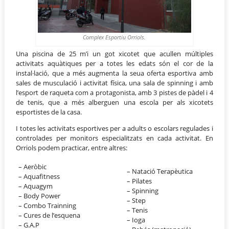
Complex Esportiu Orriols.
Una piscina de 25 m’i un got xicotet que acullen múltiples
activitats aquàtiques per a totes les edats són el cor de la
instal·lació, que a més augmenta la seua oferta esportiva amb
sales de musculació i activitat física, una sala de spinning i amb
l’esport de raqueta com a protagonista, amb 3 pistes de pàdel i 4
de tenis, que a més alberguen una escola per als xicotets
esportistes de la casa.
I totes les activitats esportives per a adults o escolars regulades i
controlades per monitors especialitzats en cada activitat. En
Orriols podem practicar, entre altres:
– Aeròbic
– Natació Terapèutica
– Aquafitness
– Pilates
– Aquagym
– Spinning
– Body Power
– Step
– Combo Trainning
– Tenis
– Cures de l’esquena
– Ioga
– G.A.P