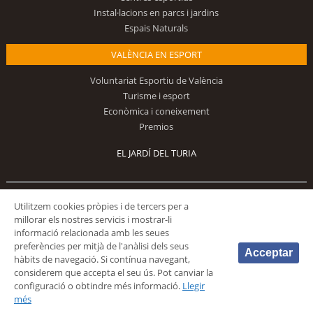
Instal·lacions en parcs i jardins
Espais Naturals
VALÈNCIA EN ESPORT
Voluntariat Esportiu de València
Turisme i esport
Econòmica i coneixement
Premios
EL JARDÍ DEL TURIA
Utilitzem cookies pròpies i de tercers per a
Segueix-nos
millorar els nostres servicis i mostrar-li
informació relacionada amb les seues
preferències per mitjà de l'anàlisi dels seus
Acceptar
hàbits de navegació. Si contínua navegant,
considerem que accepta el seu ús. Pot canviar la
configuració o obtindre més informació.
Llegir
© 2026 Fundación Deportiva Municipal Valencia |
AVÍS LEGAL
|
POLÍTICA DE
més
PRIVACIDAD
|
POLÍTICA DE COOKIES
|
MAPA WEB