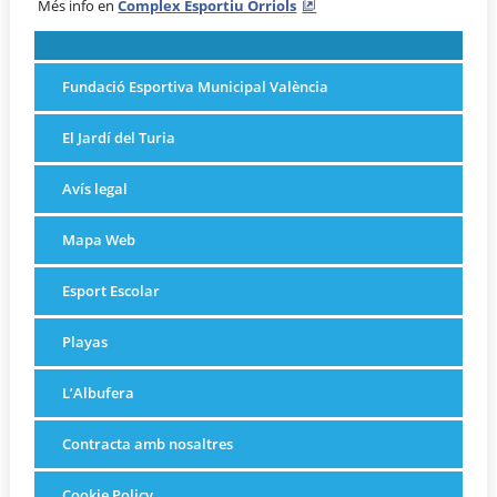
Més info en
Complex Esportiu Orriols
Fundació Esportiva Municipal València
El Jardí del Turia
Avís legal
Mapa Web
Esport Escolar
Playas
L’Albufera
Contracta amb nosaltres
Cookie Policy