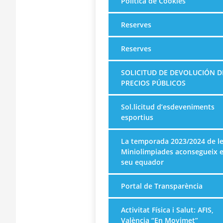
Política de Cookies
Reserves
Reserves
SOLICITUD DE DEVOLUCIÓN D
PRECIOS PÚBLICOS
Sol.licitud d’esdeveniments
esportius
La temporada 2023/2024 de l
Miniolimpiades aconsegueix e
seu equador
Portal de Transparència
Activitat Física i Salut: AFIS,
València “En Movimet”