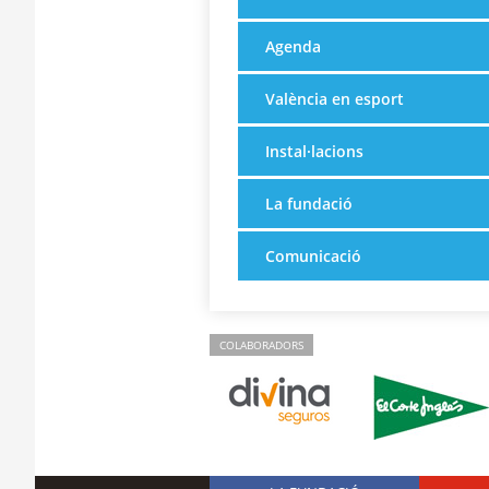
Agenda
València en esport
Instal·lacions
La fundació
Comunicació
COLABORADORS