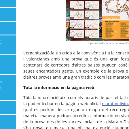
E
Info ciudadana para el marat
L’organització fa un crida a la convivència i a la cons
i valencianes amb una prova que és una gran festa
centenars de corredors d’altres països puguen conéix
seues encantadors gents. Un exemple de la prova q
d’altres proves amb una gran tradició com les maraton
es
Tota la informació en la pàgina web
l
Tota la informació així com els horaris de pas, el tall 
la poden trobar en la pàgina web oficial
maratondivin
qual es podran descarregar un mapa del recorregut 
mateixa manera podran accedir a informació en vivo
de la prova des de les xarxes socials de la Marató Di
s’ha posat en marxa una oficina d’atenció ciutad