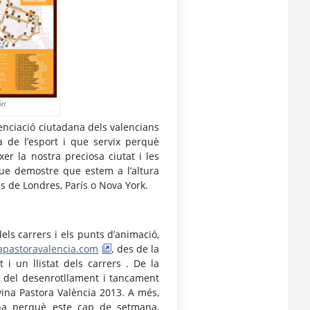
ón
cienciació ciutadana dels valencians
 de l’esport i que servix perquè
er la nostra preciosa ciutat i les
ue demostre que estem a l’altura
s de Londres, París o Nova York.
dels carrers i els punts d’animació,
apastoravalencia.com
, des de la
i un llistat dels carrers . De la
 del desenrotllament i tancament
vina Pastora València 2013. A més,
ana perquè este cap de setmana,