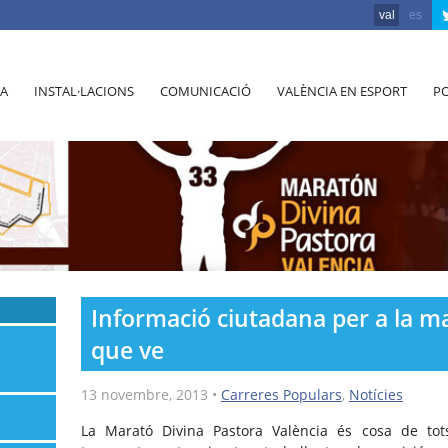
val
es
A
INSTAL·LACIONS
COMUNICACIÓ
VALÈNCIA EN ESPORT
PO
Informació ciutadana per a la 
que ve
13 novembre, 2013
•
Carreres Populars
,
Notícies
La Marató Divina Pastora València és cosa de tots