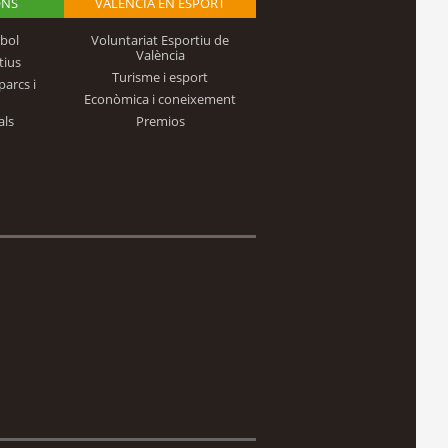
ONS
VALÈNCIA EN ESPORT
bol
Voluntariat Esportiu de
València
tius
Turisme i esport
parcs i
Econòmica i coneixement
als
Premios