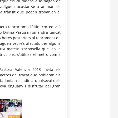
perquè els ciutadans que hagen de
vullguen acostar-se a animar als
de trànsit que poden trobar en el
era tancar amb l’últim corredor 6
ató Divina Pastora romandrà tancat
dos hores posteriors al tancament de
puguen veure’s afectats per alguns
Així mateix, s’aconsella que, en la
iccions, s’utilitze el metro com a
Pastora Valencia 2013 invita els
òmetres del traçat que poblaran els
utadania a acudir a qualsevol dels
va enguany i disfrutar del gran