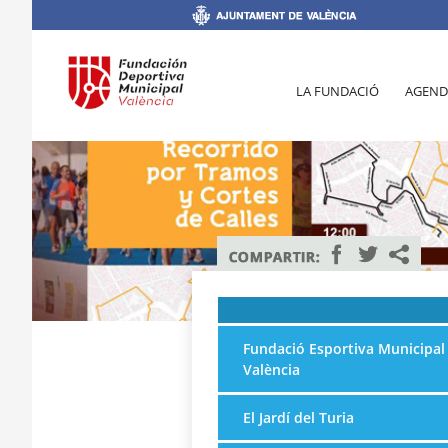
LA FUNDACIÓ
AGEND
Fundació Esportiva Municipal
València
El Jardí del Turia