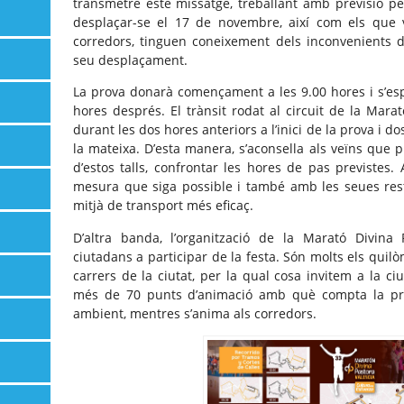
transmetre este missatge, treballant amb previsió 
desplaçar-se el 17 de novembre, així com els que 
corredors, tinguen coneixement dels inconvenients 
seu desplaçament.
La prova donarà començament a les 9.00 hores i s’esp
hores després. El trànsit rodat al circuit de la Mar
durant les dos hores anteriors a l’inici de la prova i 
la mateixa. D’esta manera, s’aconsella als veïns que 
d’estos talls, confrontar les hores de pas previstes. 
mesura que siga possible i també amb les seues restr
mitjà de transport més eficaç.
D’altra banda, l’organització de la Marató Divina 
ciutadans a participar de la festa. Són molts els quil
carrers de la ciutat, per la qual cosa invitem a la ci
més de 70 punts d’animació amb què compta la pro
ambient, mentres s’anima als corredors.