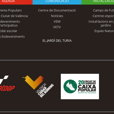
AGENDA
Logo Fundación
COMUNICACIÓ
INSTAL·LACI
reres Populars
Centre de Documentació
Camps de Fut
 Ciutat de València
Notícies
Centres espor
Trinidad Alfonso
sdeveniments
VEM
Instal·lacions en 
Participatius
jardins
VETV
Edat escolar
Espais Natur
s Esdeveniments
EL JARDÍ DEL TURIA