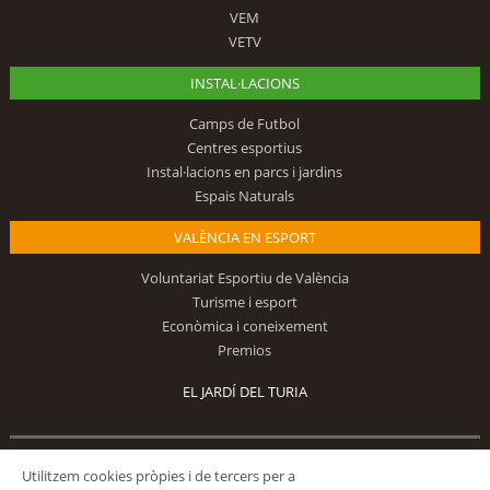
VEM
VETV
INSTAL·LACIONS
Camps de Futbol
Centres esportius
Instal·lacions en parcs i jardins
Espais Naturals
VALÈNCIA EN ESPORT
Voluntariat Esportiu de València
Turisme i esport
Econòmica i coneixement
Premios
EL JARDÍ DEL TURIA
Utilitzem cookies pròpies i de tercers per a
Segueix-nos