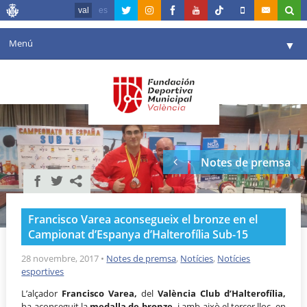
val
es
Menú
▼
La fundació
▼
Agenda
Instal·lacions
▼
Notes de premsa
Comunicació
▼
València en esport
▼
Francisco Varea aconsegueix el bronze en el
Portal de Transparència
Campionat d’Espanya d’Halterofília Sub-15
Reserves
28 novembre, 2017
•
Notes de premsa
,
Notícies
,
Notícies
▼
esportives
L’alçador
Francisco Varea,
del
València Club d’Halterofília,
ha aconseguit la
medalla de bronze,
i amb això el tercer lloc, en