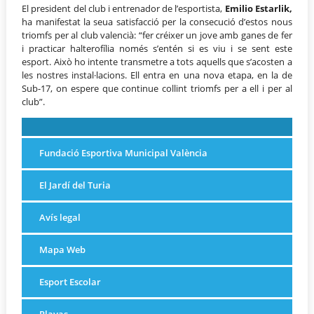
El president del club i entrenador de l’esportista,
Emilio Estarlik,
ha manifestat la seua satisfacció per la consecució d’estos nous
triomfs per al club valencià: “fer créixer un jove amb ganes de fer
i practicar halterofília només s’entén si es viu i se sent este
esport. Això ho intente transmetre a tots aquells que s’acosten a
les nostres instal·lacions. Ell entra en una nova etapa, en la de
Sub-17, on espere que continue collint triomfs per a ell i per al
club”.
Fundació Esportiva Municipal València
El Jardí del Turia
Avís legal
Mapa Web
Esport Escolar
Playas