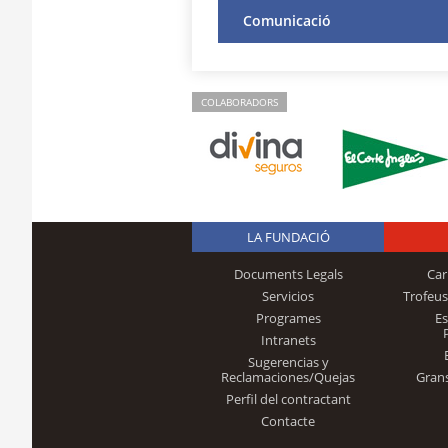
Comunicació
COLABORADORS
LA FUNDACIÓ
Documents Legals
Car
Servicios
Trofeus
Programes
E
Intranets
Sugerencias y
Reclamaciones/Quejas
Gran
Perfil del contractant
Contacte