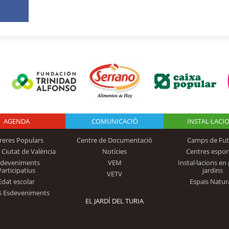
AGENDA
Logo Fundación
COMUNICACIÓ
INSTAL·LACI
reres Populars
Centre de Documentació
Camps de Fut
 Ciutat de València
Notícies
Centres espor
Trinidad Alfonso
sdeveniments
VEM
Instal·lacions en 
Participatius
jardins
VETV
Edat escolar
Espais Natur
s Esdeveniments
EL JARDÍ DEL TURIA