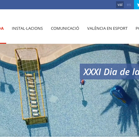
val
es
DA
INSTAL·LACIONS
COMUNICACIÓ
VALÈNCIA EN ESPORT
P
XXXI Dia de l