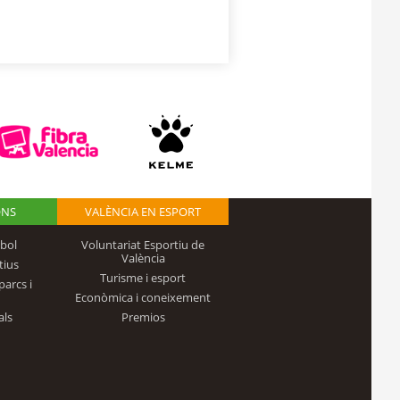
ONS
VALÈNCIA EN ESPORT
bol
Voluntariat Esportiu de
València
tius
Turisme i esport
parcs i
Econòmica i coneixement
als
Premios