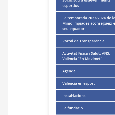
Sol.licitud d’esdeveniments
esportius
La temporada 2023/2024 de l
Miniolimpiades aconsegueix e
seu equador
Portal de Transparència
Activitat Física i Salut: AFIS,
València “En Movimet”
Agenda
València en esport
Instal·lacions
La fundació