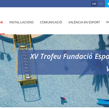
val
es
DA
INSTAL·LACIONS
COMUNICACIÓ
VALÈNCIA EN ESPORT
P
XV Trofeu Fundació Espo