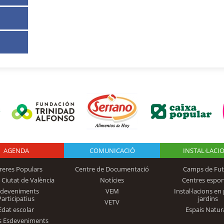
AGENDA
Logo Fundación
COMUNICACIÓ
INSTAL·LACI
reres Populars
Centre de Documentació
Camps de Fut
 Ciutat de València
Notícies
Centres espor
Trinidad Alfonso
sdeveniments
VEM
Instal·lacions en 
Participatius
jardins
VETV
Edat escolar
Espais Natur
s Esdeveniments