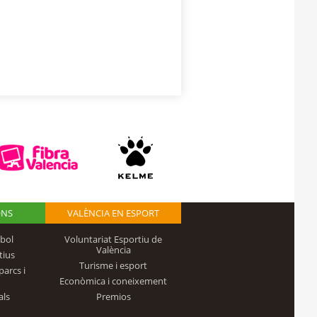
ONS
VALÈNCIA EN ESPORT
bol
Voluntariat Esportiu de
València
tius
Turisme i esport
parcs i
Econòmica i coneixement
als
Premios