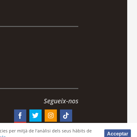
Segueix-nos
ies per mitjà de l'anàlisi dels seus hàbits de
Acceptar