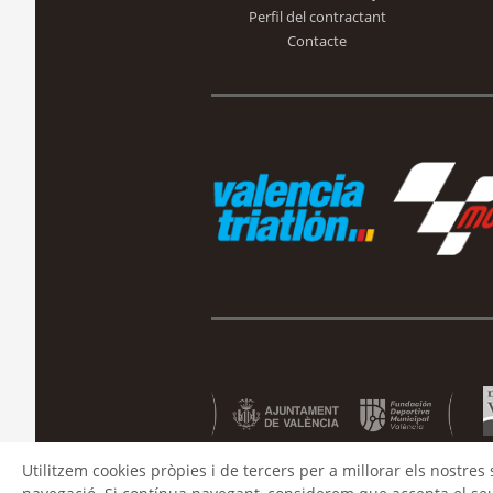
Perfil del contractant
Contacte
Utilitzem cookies pròpies i de tercers per a millorar els nostres