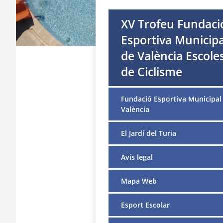
XV Trofeu Fundaci
Esportiva Municipa
de València Escole
de Ciclisme
Fundació Esportiva Municipal
València
El Jardí del Turia
Avís legal
Mapa Web
Esport Escolar