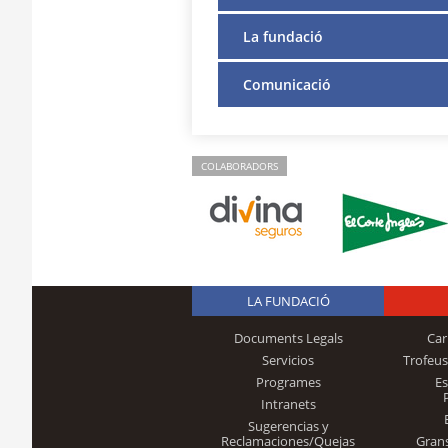
La fundació
Comunicació
COLABORADORS
LA FUNDACIÓ
Documents Legals
Car
Servicios
Trofeus
Programes
E
Intranets
Sugerencias y
Reclamaciones/Quejas
Gran