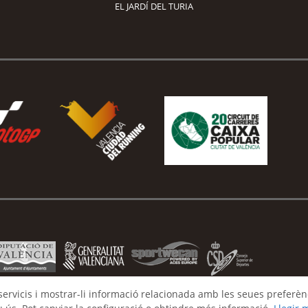
EL JARDÍ DEL TURIA
 servicis i mostrar-li informació relacionada amb les seues preferènc