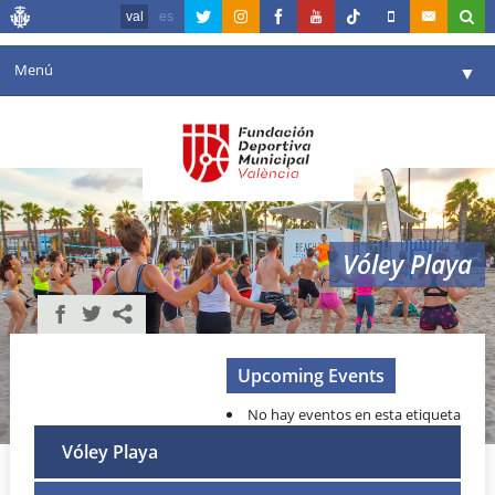
val
es
Menú
▼
La fundació
▼
Agenda
Instal·lacions
▼
Vóley Playa
Comunicació
▼
València en esport
▼
Portal de Transparència
Upcoming Events
No hay eventos en esta etiqueta
Reserves
▼
Vóley Playa