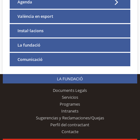
Agenda
València en esport
Instal·lacions
La fundació
Comunicació
LA FUNDACIÓ
Documents Legals
Servicios
Programes
Intranets
Sugerencias y Reclamaciones/Quejas
Perfil del contractant
Contacte