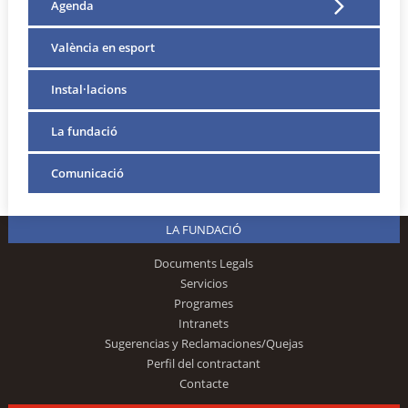
Agenda
València en esport
Instal·lacions
La fundació
Comunicació
LA FUNDACIÓ
Documents Legals
Servicios
Programes
Intranets
Sugerencias y Reclamaciones/Quejas
Perfil del contractant
Contacte