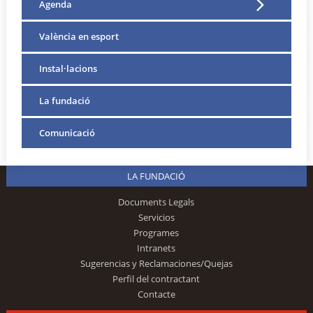
Agenda
València en esport
Instal·lacions
La fundació
Comunicació
LA FUNDACIÓ
Documents Legals
Servicios
Programes
Intranets
Sugerencias y Reclamaciones/Quejas
Perfil del contractant
Contacte