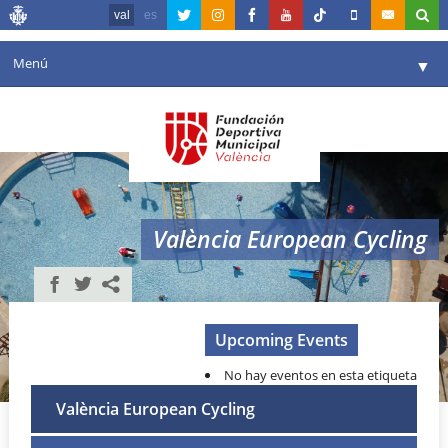
val
es
Menú
▼
La fundació
▼
Agenda
Instal·lacions
▼
València European Cycling
Comunicació
▼
València en esport
▼
Portal de Transparència
Upcoming Events
No hay eventos en esta etiqueta
Reserves
▼
València European Cycling