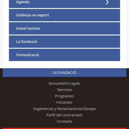
Agenda
València en esport
Instal·lacions
La fundació
Comunicació
LA FUNDACIÓ
Documents Legals
Servicios
Programes
Intranets
Sugerencias y Reclamaciones/Quejas
Perfil del contractant
Contacte