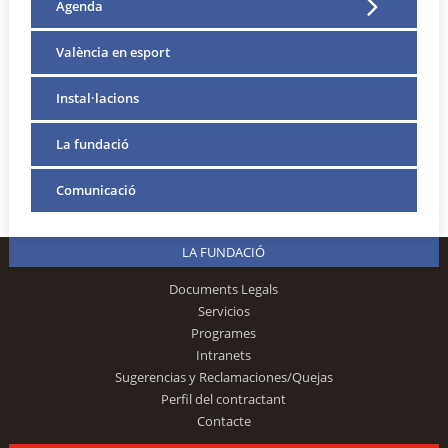
Agenda
València en esport
Instal·lacions
La fundació
Comunicació
LA FUNDACIÓ
Documents Legals
Servicios
Programes
Intranets
Sugerencias y Reclamaciones/Quejas
Perfil del contractant
Contacte