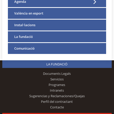
Agenda
València en esport
Instal·lacions
La fundació
Comunicació
LA FUNDACIÓ
Documents Legals
Servicios
Programes
Intranets
Sugerencias y Reclamaciones/Quejas
Perfil del contractant
Contacte