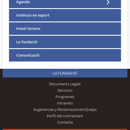
Agenda
València en esport
Instal·lacions
La fundació
Comunicació
LA FUNDACIÓ
Documents Legals
Servicios
Programes
Intranets
Sugerencias y Reclamaciones/Quejas
Perfil del contractant
Contacte