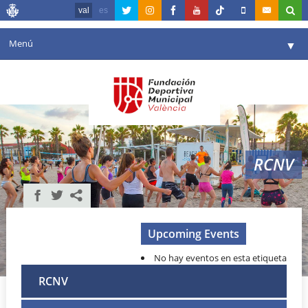
val
es
Menú
▼
La fundació
▼
Agenda
Instal·lacions
▼
RCNV
Comunicació
▼
València en esport
▼
Portal de Transparència
Upcoming Events
No hay eventos en esta etiqueta
Reserves
▼
RCNV