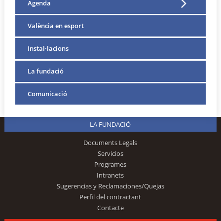
Agenda
València en esport
Instal·lacions
La fundació
Comunicació
LA FUNDACIÓ
Documents Legals
Servicios
Programes
Intranets
Sugerencias y Reclamaciones/Quejas
Perfil del contractant
Contacte