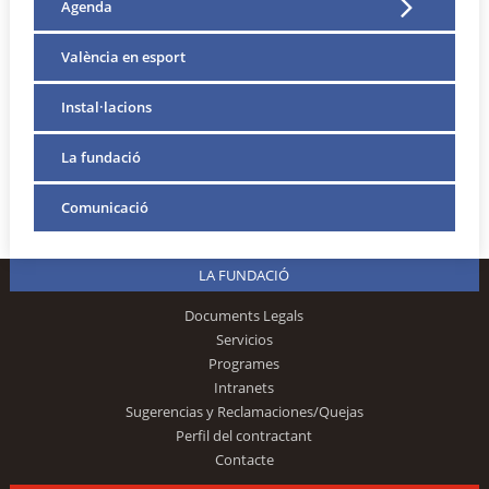
Agenda
València en esport
Instal·lacions
La fundació
Comunicació
LA FUNDACIÓ
Documents Legals
Servicios
Programes
Intranets
Sugerencias y Reclamaciones/Quejas
Perfil del contractant
Contacte